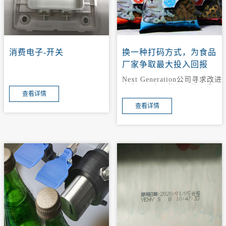
消费电子-开关
换一种打码方式，为食品
厂家争取最大投入回报
Next Generation公司寻求改进
方案，因为以往都是使用手工
查看详情
贴标签，采购一批新的固定设
备对该公司来讲是向前迈进了
查看详情
一大步。他们希望新的支出能
够带来高价值回报，同时新的
设备要容易操作，能够跟随上
他们拓展现有市场的脚步，其
次要能够集成到现有的立式填
充及密封机。