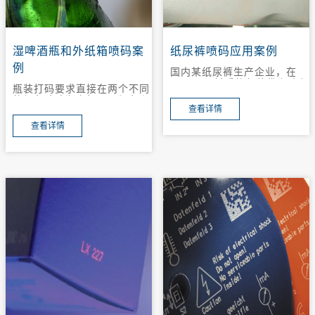
湿啤酒瓶和外纸箱喷码案
纸尿裤喷码应用案例
例
国内某纸尿裤生产企业，在
PP、OPP材质的包装袋上喷印
瓶装打码要求直接在两个不同
日期批号等。因对产品要求提
的颜色玻璃瓶身打码：绿色和
升，喷印的信息中要增加一个
查看详情
琥珀色，打印字符和数字。由
防窜码。
于该工厂的打码步骤在灌装之
查看详情
前，所以要求速干墨水。