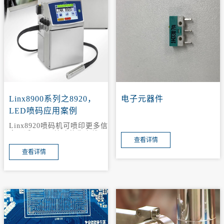
Linx8900系列之8920，
电子元器件
LED喷码应用案例
Linx8920喷码机可喷印更多信
息，适用于更快速的生产线。
查看详情
提供了灵活的、高达5行的信
息喷印，包括二维码，单行喷
查看详情
码速度快6.25m/s。