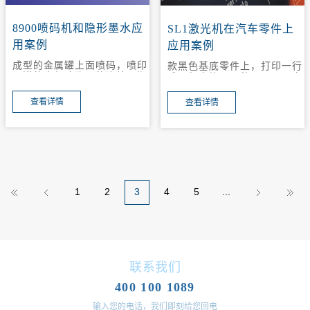
8900喷码机和隐形墨水应
SL1激光机在汽车零件上
用案例
应用案例
成型的金属罐上面喷码，喷印
款黑色基底零件上，打印一行
严谨的内部追溯用的连续日期
或三行字符，目的用于用于产
和班次信息，但终端客户不必
品追溯
看到这些信息。
查看详情
查看详情
1
2
3
4
5
...
联系我们
400 100 1089
输入您的电话，我们即刻给您回电