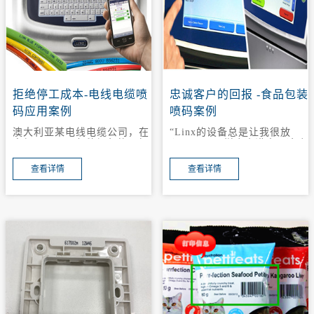
拒绝停工成本-电线电缆喷
忠诚客户的回报 -食品包装
码应用案例
喷码案例
澳大利亚某电线电缆公司，在
“Linx的设备总是让我很放
直径1-30mm 各种颜色的聚氯
心，8900同样令人满意，这个
乙烯、聚氨酯和聚乙烯电线电
彩色的触摸显示屏真的太出色
缆上喷码，喷印的信息从简单
了！”一使用Linx机器多年的
查看详情
查看详情
的数字代码到长距离的字母数
老客户说道。
字。