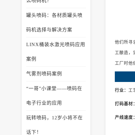
么喷码机？
罐头喷码：各材质罐头喷
码机选择与解决方案
他们所寻
LINX桶装水激光喷码应用
工酿造，
案例
工厂时他
气雾剂喷码案例
“一哥”小课堂——喷码在
行业：
工
电子行业的应用
打码基材
玩转喷码，12岁小将不在
产线速度
话下！