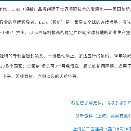
0年代，Linx（领新）品牌创建于世界喷码技术的发源地——英国剑桥
码行业的品牌领导者，Linx（领新）是一家享誉全球的连续喷墨、激
于1987年推出，Linx喷码机极高的稳定性帮助全球各地的企业生产
 拥有独特的专利全密封喷头、一键启动停止、多达五行的喷码；30年喷
120多个国家；全密封 喷头可3个月免清洗，超长维护间隔期；适
、电子、缆线管材、汽配以及航天航空等。
若您想了解更多，请联系领新
领新傲科（上海）贸易有限
上海长宁区福泉北路518号10