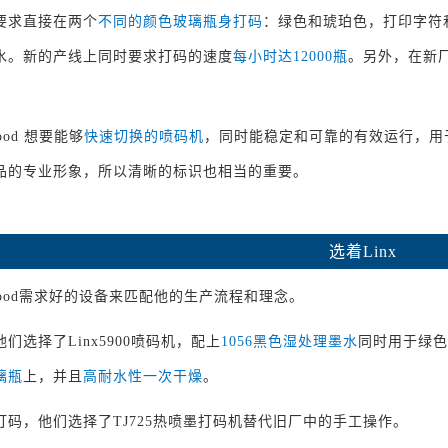
要求直接在两个
不同的颜色玻璃瓶身打码
：绿色和琥珀色，打印字符
水。新的产线上同时要求打码的速度
每小时达12000瓶
。另外，在新
Wood 想要能够
快速切换的喷码机
，同时能稳定和可靠的有效运行，用
品的专业形象，所以清晰的标识也相当的重要。
选着Linx
&Wood需求好的设备来匹配他的生产流程和理念。
们选择了Linx5900喷码机，配上
1056黑色湿处理墨水
同时用于绿色
璃瓶
上，并且
高耐水性一次干燥
。
打码，他们选择了TJ725热喷墨打码机替代旧厂中的手工操作。