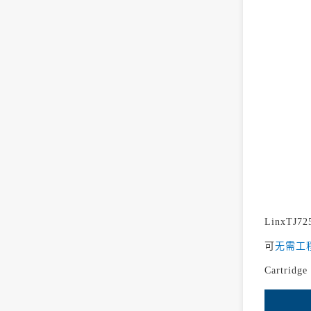
LinxT
可
无需工
Cartrid