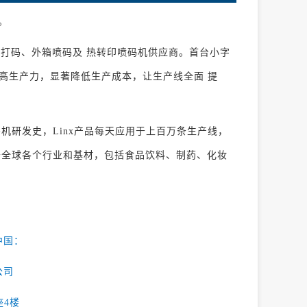
。
光打码、外箱喷码及 热转印喷码机供应商。首台小字
提高生产力，显著降低生产成本，让生产线全面 提
码机研发史，Linx产品每天应用于上百万条生产线，
用于全球各个行业和基材，包括食品饮料、制药、化妆
中国：
公司
座4楼