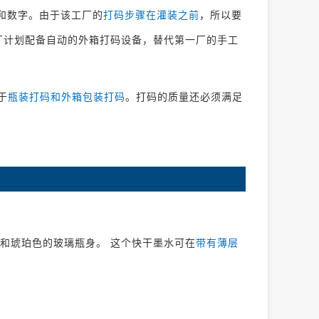
和数字。由于该工厂的
打码步骤在灌装之前
，所以要
厂计划配备自动的外箱打码设备，替代第一厂的手工
于
瓶装打码和外箱包装打码
。打码的质量还必须满足
和琥珀色的玻璃瓶身。 这个快干墨水可在
带有薄层