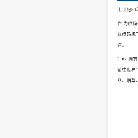
上世纪8
作 为喷
符喷码机
速。
Linx
销往世界
品、烟草