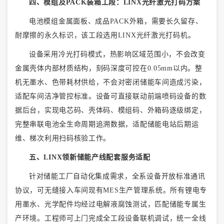
四、模组及
PACK装箱工段：LINX光纤激光打码方案
电池模组金属面板、成品
PACK外箱，需要长久留存、
耐摩擦的永久标识，该工段选用LINX光纤激光打码机。
设备采用冷光打码模式，热影响区域范围小，不会改变
金属壳体内部材质结构，刻码深度可控在
0.05mm以内。整
机无墨水、色带耗材供给，不会对密闭储能车间造成污染，
适配车间洁净管控标准。设备可直接联动前端喷码设备的数
据后台，实现电芯码、壳体码、模组码、外箱码逐级绑定，
完整串联电池全生命周期追溯数据，适配储能电站后期运
维、梯次利用扫码核验工作。
五、
LINX领新储能产线配套服务适配
针对储能工厂自动化集成需求，全系设备开放标准通讯
协议，可无缝接入车间现有
MES生产管理系统。所有锂电专
用墨水、光学配件均经过电解液腐蚀测试，匹配储能专属生
产环境。工程师可上门完成全工段设备联机调试，统一全线