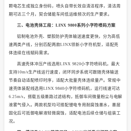
颗电芯生成独立身份码，喷头自带长效自清洁程序，清洁周
期可达三个月，契合储能车间低运维频次的生产要求。
三、电池壳体工段：
LINX 9800系列小字符喷码方案
铝制电池外壳、塑胶防护壳体输送速度更快，分为高低
速两类产线，分别匹配两款
LINX领新小字符机型，适配壳
体连续在线赋码需求。
高速壳体冲压产线选用
LINX 9820小字符喷码机，最大
支持10m/s生产线运行速度，闭环同步系统可跟随壳体输送
节奏自动适配喷印时序，适配大批量壳体连续量产。常规中
速壳体装配线选用LINX 9840小字符喷码机，运行线速可达
6.25m/s，搭载五级墨路过滤结构，抵御车间微量粉尘与电解
液雾气侵入。两款机型均可搭配锂电专用耐腐蚀墨水，墨层
固化后可抵御电解液轻微腐蚀，适配电池后续仓储与组装工
况。