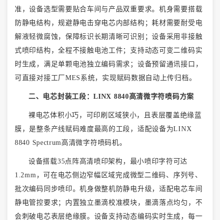
准，设备选型需要贴合车间与产品双重要求。机身需要搭载
防静电结构，规避静电击穿电芯内部结构；耗材需要耐受电
解液轻微腐蚀，保障标识长期清晰可识别；设备采用非接触
式喷印结构，全程不接触电池工件；支持动态可变二维码实
时生成，满足单颗电池独立编码需求；设备预留通讯接口，
可直接对接工厂
MES系统，实现赋码数据自动上传归档。
二、电芯封装工段：
LINX 8840高清微字符喷码方案
裸电芯体积小巧，可印刷区域狭小，且表层覆盖绝缘蓝
膜，是整条产线赋码难度最高的工段，适配设备为
LINX
8840 Spectrum高清微字符喷码机。
设备搭载
35点阵高清喷印架构，最小喷印字符可达
1.2mm，可在电芯侧边窄幅区域完成微型二维码、序列号、
批次编码同步喷印。机身做整机防静电升级，适配电芯车间
静电管控要求；内置独立墨滴校准模块，墨滴落点均匀，不
会刺破电芯表层绝缘膜。设备支持动态编码实时生成，每一