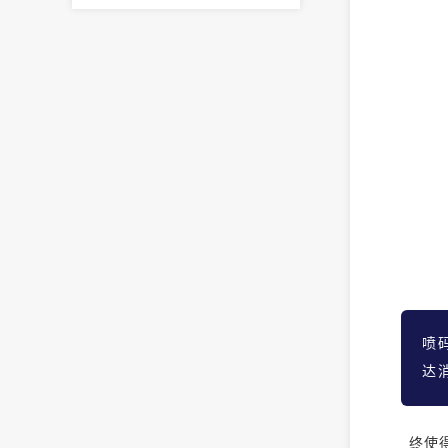
喷
达
终使