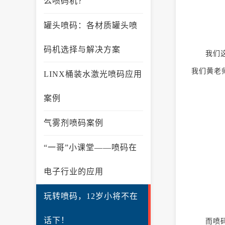
么喷码机？
罐头喷码：各材质罐头喷
码机选择与解决方案
我们
我们黄老
LINX桶装水激光喷码应用
案例
气雾剂喷码案例
“一哥”小课堂——喷码在
电子行业的应用
玩转喷码，12岁小将不在
话下！
而喷