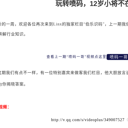
玩转喷码，12岁小将不
新的一周，欢迎各位再次来到Linx的独家栏目“伯乐识码”，上一期我
讲解行业知识。
查看上一期“喷码一哥”视频点这里
喷码一哥
这期我们有点不一样，有一位特别嘉宾来做客我们栏目，他大胆放言
为你揭晓答案。
码视频：
http://v.qq.com/s/videoplus/349007527
（