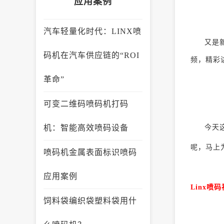
应用案例
汽车轻量化时代：LINX喷
又是
码机在汽车供应链的“ROI
频，精彩
革命”
可变二维码喷码机打码
机：智能高效喷码设备
今天
呢，马上
喷码机金属表面标识喷码
应用案例
Linx喷
饲料袋编织袋塑料袋用什