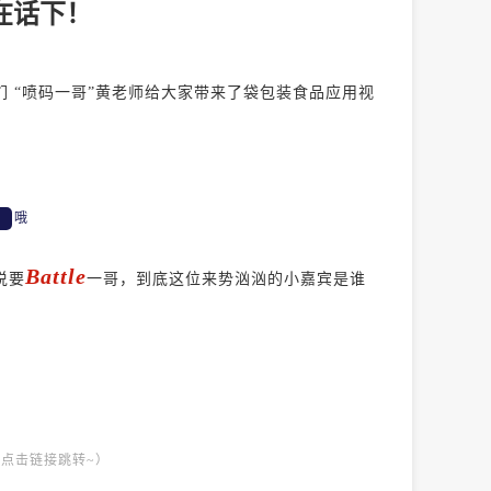
在话下！
们 “喷码一哥”黄老师给大家带来了袋包装食品应用视
哦
Battle
说要
一哥，到底这位来势汹汹的小嘉宾是谁
点击链接跳转~）