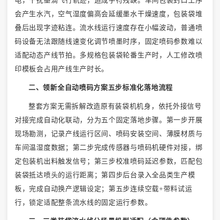
电，干扰墨滴飞行轨迹，造成字符残缺。车间包装封口工序
会产生水汽，空气湿度偏高会延缓墨水干燥速度，包装袋堆
叠后出现字迹粘连。流水线运行速度存在小幅波动，普通喷
码设备无法跟随线速变化调节喷墨时序，固定喷码参数难以
适配动态产线节拍。多规格包装袋轮番生产时，人工修改喷
印模板会占用产线生产时长。
二、领新全自动喷码方案五步标准化落地流程
整套方案无需拆解改造原有装袋机机身，依托外接信号
对接完成自动化联动，分为五个固定落地步骤。第一步开展
现场勘测，记录产线运行区间、喷码安装空间、薄膜材质与
车间温湿度数据；第二步完成传感器与喷码机硬件对接，绑
定包装机出料触发信号；第三步校准喷码延迟参数，匹配包
装袋抵达喷头的运行距离；第四步后台录入全品类生产模
板，完成自动换产逻辑设定；第五步连续空载
+带料试运
行，锁定适配整条流水线的固定运行参数。