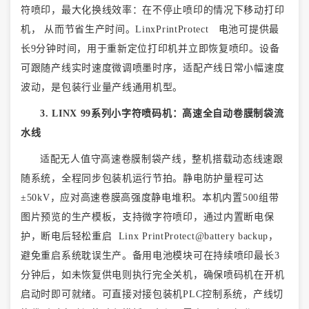
符喷印，最大化换线效率：在不停止喷印的情况下移动打印
机， 从而节省生产时间。LinxPrintProtect 电池可提供最
长9分钟时间，用于重新定位打印机并立即恢复喷印。设备
可跟随产线实时速度微调喷墨时序，适配产线日常小幅速度
波动，是包装行业量产线通用机型。
3. LINX 99系列小字符喷码机：高速全自动卷膜制袋流
水线
适配无人值守高速卷膜制袋产线，整机搭载动态线速跟
随系统，全程同步包装机运行节拍。静电防护量程可达
±50kV，应对高速卷膜高强度静电堆积。本机内置500组带
图片预览的生产模板，支持微字符喷印，通过内置断电保
护，断电后轻松重启 Linx PrintProtect@battery backup，
避免重启系统耽误生产。备用电池模块可在持续喷印最长3
分钟后，如未恢复供电则执行完全关机，确保喷码机在开机
启动时即可就绪。可直接对接包装机PLC控制系统，产线切