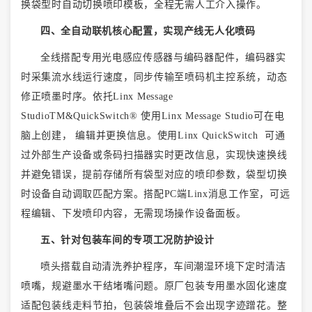
换袋型时自动切换喷印模板，全程无需人工介入操作。
四、全自动联机核心配置，实现产线无人化喷码
全线搭配专用光电感应传感器与编码器配件，编码器实
时采集流水线运行速度，同步传输至喷码机主控系统，动态
修正喷墨时序。依托
Linx Message
StudioTM&QuickSwitch® 使用Linx Message Studio可在电
脑上创建， 编辑并更换信息。使用Linx QuickSwitch 可通
过外部生产设备或条码扫描器实时更改信息，实现快速换线
并避免错误，提前存储所有袋型对应的喷印参数，袋型切换
时设备自动调取匹配方案。搭配PC端Linx消息工作室，可远
程编辑、下发喷印内容，无需现场操作设备面板。
五、针对包装车间的专项工况防护设计
喷头搭载自动清洗养护程序，车间潮湿环境下定时清洁
喷嘴，规避墨水干结堵嘴问题。原厂包装专用墨水固化速度
适配包装线走料节拍，包装袋堆叠后不会出现字迹蹭花。整