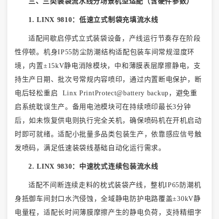
三、三类装袋流水线分场景机型适配（含硬件参数）
1. LINX 9810：低速立式制袋充填流水线
适配间歇启停式立式装袋设备，产线运行节奏存在阶段
性停顿。机身
IP55防尘防潮结构适配包装车间常规湿度环
境，内置±15kV静电消除模块，中和薄膜表层摩擦静电，支
持生产日期、批次号常规内容喷印，通过内置断电保护，断
电后轻松重启 Linx PrintProtect@battery backup，避免重
启系统耽误生产。备用电池模块可在持续喷印最长3分钟
后，如未恢复供电则执行完全关机，确保喷码机在开机启动
时即可就绪。适配小批量
多品类包装生产，依靠感应信号触
发喷码，满足低速装袋线基础自动化运行需求。
2. LINX 9830：中速枕式连续包装流水线
适配不间断连续走料的枕式装袋产线，整机
IP65防潮机
身抵御车间封口水汽侵蚀，全域静电防护电路覆盖±30kV静
电量程，适配长时间薄膜摩擦产生的静电负荷，支持精细字