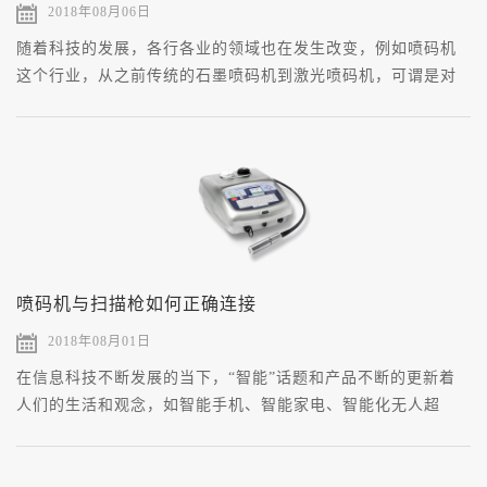
2018年08月06日
随着科技的发展，各行各业的领域也在发生改变，例如喷码机
这个行业，从之前传统的石墨喷码机到激光喷码机，可谓是对
人们的生活和工作越来越方便了，那么，激光喷码机有什么好
处呢？
喷码机与扫描枪如何正确连接
2018年08月01日
在信息科技不断发展的当下，“智能”话题和产品不断的更新着
人们的生活和观念，如智能手机、智能家电、智能化无人超
市。像现在很火的生鲜超市“河马鲜生”，在对它众多的“实地体
验报告”中，多数都提到了它店内的扫码追溯提醒，即消费者利
用其APP对商品扫码，就能清晰地看到它的采收时间、包装时