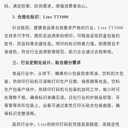
码，满足防窜、防伪需求，增强消费者信心。
3. 合规化标识：Linx TT1000
针对医药、健康食品等合规要求严格的行业，
Linx TT1000
支持多行字符、图形及追溯条码喷印，可精准呈现药盒包装的
批号、药监码等关键信息。喷印的标识附着力强，耐摩擦且不
易褪色，符合行业追溯管理规范，助力企业通过合规审核。
三、行业定制化设计，贴合细分需求
食品行业中，
从饼干、糖果的小包装到食用油、饮料的大包
装，热转印打码机可清晰打印生产日期、保质期等信息
。
饮料
生产
包装
产线
中
，
热转印打码机与包装机协同工作，每小时可
处理数千瓶，确保标识准确无误。
日化行业的护肤品软管、牙
膏管等异形包装上，设备可通过柔性打印头贴合包装曲面，确
保标识完整清晰。
医药行业中
，
Linx热转印打码机凭借其高精度、高稳定性