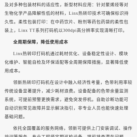
及对多种包装材料的适应性
，
新型材料应用
：针对聚烯烃等对
生物化学产品降解性低的材料，
Linx热转印技术可确保标识持
久性。
柔性包装打印
：在中药饮片、粉剂等药包药袋的柔性包
装上，
Linx TT系列打码机以300dpi高分辨率实现清晰打印。
全周期保障，降低使用成本
Linx热转印打码机通过耗材优化、设备稳定性设计、模块
化维护、智能自检及环保适配等全周期保障措施，显著降低使
用成本
。
领新热转印打码机在设计中融入经济性考量，色带利用率较
传统设备显著提升，减少耗材浪费。设备配备的色带余量监测
系统，可提前预警更换需求，避免突发停机。自助诊断功能可
自动识别常见故障并显示解决指引，非专业人员也能快速处理
基础问题。
依托全国覆盖的服务网络，领新可提供上门安装调试、操作
培训等服务，专业工程师定期巡检设备，提前排查潜在问题。