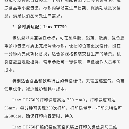
冻食品等小型包装，标识内容涵盖生产日期、保质期及批次信
息，满足快消品高效生产需求。
2. 多材质适配：Linx TT750
该机型以高兼容性著称，可在塑料膜、铝箔、纸质、复合膜
等多种包装材质上完成清晰标识。便捷的色带更换设计，能在
一分钟内完成耗材替换，适合多规格包装交替生产的场景。机
身搭载直观触控屏，常用参数可一键调取，降低操作人员学习
成本。
特别适合食品和饮料行业的包装标识。无需压缩空气，色带
使用优化，减少维护和耗材成本。
Linx
TT750的打印速度高达 750 mm/s，打印宽度可达
53mm。每分钟可实现250次打印。打印质量高，打印头
特性
可
达
300dpi，确保打印内容清晰、持久
Linx TT750在编织袋或真空包装上打印关键信息与二维