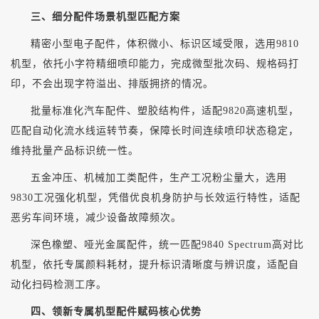
三、细分配件场景机型匹配方案
精密小型电子配件，体积微小、标识区域受限，选用
9810
机型，依托小字符精细喷印能力，完成微型批次码、规格码打
印，不会出现字符溢出、排版拥挤的情况。
批量标准化汽车配件、塑胶结构件，适配
9820高速机型，
匹配自动化流水线运转节奏，保障长时间连续喷印状态稳定，
维持批量产品标识统一性。
五金冲压、机械加工类配件，生产工况粉尘量大，选用
9830工况强化机型，凭借优良机身防护与长效运行特性，适配
恶劣车间环境，减少设备故障频次。
深色橡塑、哑光金属配件，统一匹配
9840 Spectrum高对比
机型，依托专属颜料耗材，提升标识清晰度与辨识度，适配自
动化扫码检测工序。
四、领新专属机型配件赋码核心优势