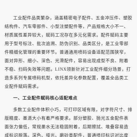
工业配件品类繁杂，涵盖精密电子配件、五金冲压件、塑胶
结构件、汽车零部件、小型注塑配件等，产品规格大小不一、
材质属性差异较大，赋码工况存在多元化需求。配件赋码主要
用于型号标注、批次追溯、防伪识别、品类区分，是工业零部
件精细化管理的重要环节。普通通用喷码设备适配范围狭窄，
面对异形、细小、深色、光滑配件，容易出现成型不良、附着
不稳、扫码失效等问题。
LINX领新针对工业配件细分场景，打
造多系列专属喷码机型，依托差异化参数配置，覆盖全品类工
业配件赋码需求。
一、工业配件赋码核心适配难点
多数工业配件体积小巧，可打印区域有限，对字符尺寸、排
版精度、墨滴大小有着严格要求。部分塑胶、抛光五金配件表
面张力偏低，常规墨水无法稳固附着，后期擦拭、堆叠容易造
成标识脱落。深色、哑光、磨砂类配件，普通喷印标识对比度