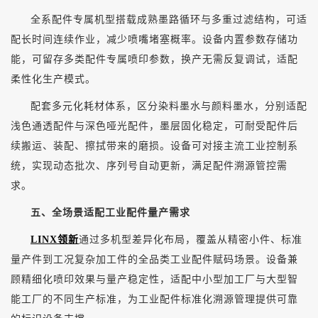
全系配件专属机型搭载成熟墨路循环与多重过滤结构，可适
配长时间连续作业，减少喷嘴堵塞概率。设备内置参数存储功
能，可留存多类配件专属喷印参数，换产无需反复调试，适配
柔性化生产模式。
配套多元化耗材体系，区分染料墨水与颜料墨水，分别适配
浅色通透配件与深色哑光配件，墨层固化稳定，可耐受配件后
续搬运、装配、擦拭带来的磨损。设备可对接主流工业控制系
统，实现动态批次、序列号自动更新，满足配件溯源管控需
求。
五、全场景适配工业配件量产需求
LINX领新
通过多机型差异化布局，覆盖从精密小件、标准
量产件到工况复杂加工件的全品类工业配件赋码场景。设备兼
顾精细化喷印效果与量产稳定性，适配中小型加工厂与大型智
能工厂的不同生产标准，为工业配件标准化溯源管理提供可靠