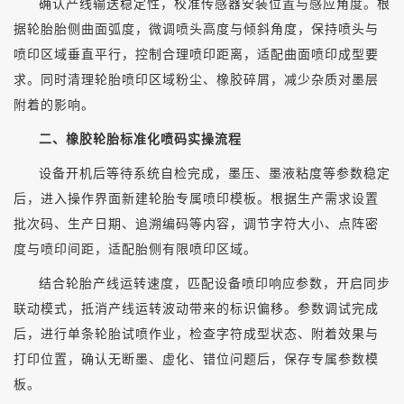
确认产线输送稳定性，校准传感器安装位置与感应角度。根
据轮胎胎侧曲面弧度，微调喷头高度与倾斜角度，保持喷头与
喷印区域垂直平行，控制合理喷印距离，适配曲面喷印成型要
求。同时清理轮胎喷印区域粉尘、橡胶碎屑，减少杂质对墨层
附着的影响。
二、橡胶轮胎标准化喷码实操流程
设备开机后等待系统自检完成，墨压、墨液粘度等参数稳定
后，进入操作界面新建轮胎专属喷印模板。根据生产需求设置
批次码、生产日期、追溯编码等内容，调节字符大小、点阵密
度与喷印间距，适配胎侧有限喷印区域。
结合轮胎产线运转速度，匹配设备喷印响应参数，开启同步
联动模式，抵消产线运转波动带来的标识偏移。参数调试完成
后，进行单条轮胎试喷作业，检查字符成型状态、附着效果与
打印位置，确认无断墨、虚化、错位问题后，保存专属参数模
板。