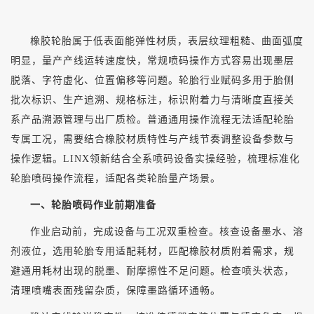
橡胶轮胎属于低表面能弹性材质，表层纹理粗糙、曲面弧度
明显，量产产线运转速度快，常规喷码操作方式容易出现墨层
脱落、字符虚化、位置偏移等问题。轮胎行业赋码多用于胎侧
批次标识、生产追溯、规格标注，标识附着力与清晰度直接关
系产品溯源管理与出厂质检。普通通用操作流程无法适配轮胎
专属工况，需要结合橡胶材质特性与产线节奏调整设备参数与
操作逻辑。
LINX领新结合全系喷码设备实操经验，梳理标准化
轮胎喷码操作流程，适配各类轮胎量产场景。
一、轮胎喷码作业前期准备
作业启动前，完成设备与工况双重检查。核查设备墨水、溶
剂液位，选用轮胎专用适配耗材，匹配橡胶材质附着需求，规
避通用耗材出现的脱墨、耐摩擦性不足问题。检查喷头状态，
清理喷嘴表面残留杂质，保障墨路循环通畅。