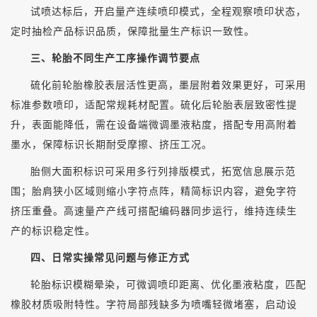
试喷达标后，开启量产连续喷印模式，全程观察喷印状态，
定时抽检产品标识品质，保障批量生产标识一致性。
三、轮胎不同生产工序操作调节要点
硫化前轮胎橡胶表层活性更高，墨层附着效果更好，可采用
标准参数喷印，适配常规耗材配置。硫化后轮胎表层致密性提
升，表面能降低，需在设备端微调墨液粘度，搭配专用高附着
墨水，保障标识长期耐受摩擦、挤压工况。
胎侧大面积标识可采用多行列排版模式，拓宽信息展示范
围；胎肩狭小区域则缩小字符点阵，精简标识内容，避免字符
挤压重叠。高速量产产线可搭配编码器同步运行，维持连续生
产的标识稳定性。
四、日常实操常见问题与修正方式
轮胎标识模糊晕染，可微调喷印距离、优化墨液粘度，匹配
橡胶材质吸附特性。字符局部残缺多为喷嘴轻微堵塞，启动设