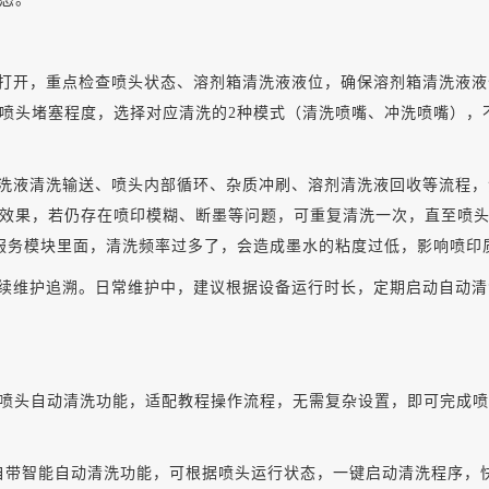
打开
，重点检查喷头状态、
溶剂箱清洗液
液位，确保
溶剂箱清洗液液
喷头堵塞程度，选择对应清洗的
2种模式（清洗喷嘴、冲洗喷嘴），
洗液清洗输送
、喷头内部循环、杂质冲刷、
溶剂清洗液回收
等流程，
效果，若仍存在喷印模糊、断墨等问题，可重复清洗一次，直至喷
服务模块里面，清洗频率过多了，会造成墨水的粘度过低，影响喷印
续维护追溯。日常维护中，建议根据设备运行时长，定期启动自动清
定的喷头自动清洗功能，适配教程操作流程，无需复杂设置，即可完成
喷头，自带智能自动清洗功能，可根据喷头运行状态，一键启动清洗程序