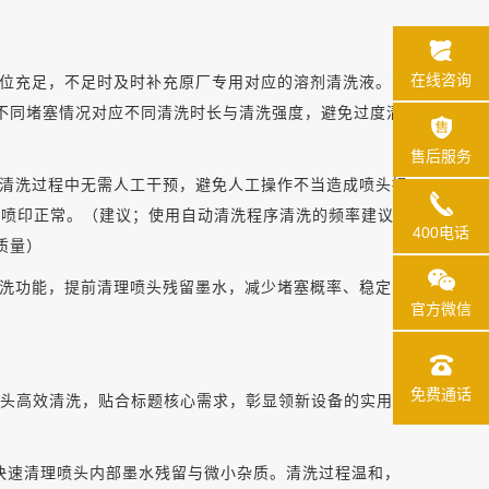
在线咨询
位
充足，不足时及时补充原厂专用
对应的溶剂清洗液
。第
不同堵塞情况对应不同清洗时长与清洗强度，避免过度清
售后服务
清洗过程中无需人工干预，避免人工操作不当造成喷头损
头喷印正常。
（建议；使用自动清洗程序清洗的频率建议不
400电话
质量）
洗功能，提前清理喷头残留墨水，减少堵塞概率、
稳定喷
官方微信
免费通话
喷头高效清洗，贴合标题核心需求，彰显领新设备的实用性
，快速清理喷头内部墨水残留与微小杂质。清洗过程温和，