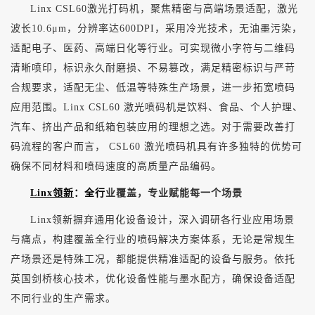
Linx CSL60激光打码机，聚焦精密与高端场景适配，激光
波长10.6μm，分辨率达600DPI，采用冷光技术，无油墨污染，
适配电子、医药、高端日化等行业。可实现微小字符与二维码
清晰喷印，标识永久耐磨损、不易篡改，满足精密标识与严苛
合规要求，适配无尘、低温等特殊生产场景，进一步拓宽喷码
应用范围。
Linx CSL60 激光喷码机是饮料、食品、个人护理、
汽车、挤出产品和纸箱包装应用的理想之选。对于需要改善打
码流程的客户而言， CSL60 激光喷码机具有许多独特的优势可
确保不同材料和喷码速度的高质量产品编码。
Linx领新
：全行
业覆盖，专业赋能每一个场景
Linx领新摒弃通用化设备设计，深入调研各行业应用场景
与痛点，构建覆盖全行业的喷码解决方案体系，无论是常规生
产场景还是特殊工况，都能提供精准适配的设备与服务。依托
英国剑桥核心技术，优化设备性能与墨水配方，确保设备适配
不同行业的生产需求。