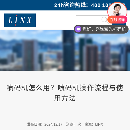
24h咨询热线：400 100 1089
您好，咨询激光打码机
喷码机怎么用？喷码机操作流程与使
用方法
发布日期：2024/12/17
浏览：
次
来源：LINX