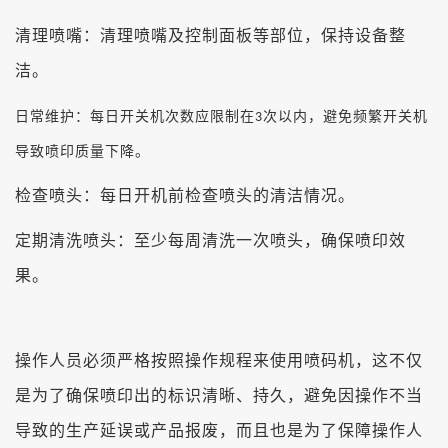
清理喷嘴：清理喷嘴及控制面板等部位，保持设备整
洁。
日常维护：每日开关机次数应限制在
次以内，避免频繁开关机
3
导致喷印质量下降。
检查喷头：每日开机前检查喷头的清洁情况。
定期清洗喷头：至少每周清洗一次喷头，确保喷印效
果。
操作人员必须严格按照操作规程来使用喷码机，这不仅
是为了确保喷印出的标识清晰、持久，避免因操作不当
导致的生产延误或产品报废，而且也是为了保障操作人