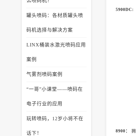
么喷码机？
5900DC:
罐头喷码：各材质罐头喷
码机选择与解决方案
LINX桶装水激光喷码应用
案例
气雾剂喷码案例
“一哥”小课堂——喷码在
电子行业的应用
玩转喷码，12岁小将不在
8900：
拥
话下！