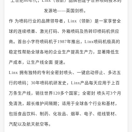
上世纪80年代，Linx（领新）品牌创建于世界喷码技术的
发源地——英国剑桥。
作 为喷码行业的品牌领导者，Linx（领新）是一家享誉全
球的连续喷墨、激光打码、外箱喷码及热转印喷码机供应
商。首台小字符喷码机于1987年推出，Linx喷码机极高的
稳定性帮助全球各地的企业生产提高生产力，显著降低生
产成本，让生产线全面 提速。
Linx 拥有独特的专利全密封喷头、一键启动停止、多达五
行的喷码；30年喷码机研发史，Linx产品每天应用于上百
万条生产线，销往世界120多个国家；全密封 喷头可3个月
免清洗，超长维护间隔期；适用于全球各个行业和基材，
包括食品饮料、制药、化妆品、烟草、电子、缆线管材、
汽配以及航天航空等。