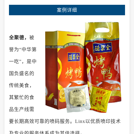
案例详细
全聚德，
被
誉为“中华第
一吃”，是中
国负盛名的
传统美食，
其繁忙的食
品生产线需
要长期高效可靠的喷码服务。Linx以优质喷印技术
及专业的服务体系成为其佳选择。