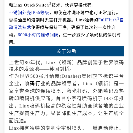
®
和Linx QuickSwitch
技术，快速更换代码。
不锈钢外壳IP55等级
，即使在冲洗环境中也可正常运行。
®
更换油墨和溶剂时无需打开机器。Linx独特的
FullFlush
自
动清洗技术
使得喷头保持干净，确保了每次的一次性启
动。
6000小时的维修间隔
，进一步减少了喷码机的停机时
间。
关于领新
上世纪80年代，Linx（领新）品牌创建于世界喷码
技术的发源地——英国剑桥。
作为世界500强丹纳赫(Danaher)集团旗下标识平台
企业，
喷码行业
的品牌领导者，Linx（领新）是一
家享誉全球的连续喷墨、激光打码、外箱喷码及热
转印喷码机供应商。首台小字符喷码机于1987年推
出，Linx喷码机极高的稳定性帮助全球各地的企业
生产提高生产力，显著降低生产成本，让生产线全
面提速。
Linx拥有独特的专利全密封喷头、一键启动停止、