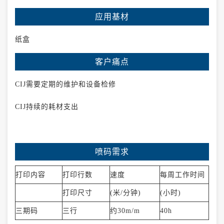
应用基材
纸盒
客户痛点
CIJ需要定期的维护和设备检修
CIJ持续的耗材支出
喷码需求
打印内容
打印行数
速度
每周工作时间
打印尺寸
(米/分钟)
(小时)
三期码
三行
约30m/m
40h