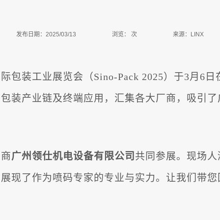
发布日期：2025/03/13
浏览：
次
来源：LINX
装工业展览会（Sino-Pack 2025）于3
穿包装产业链及终端应用，汇集各大厂商，吸引了
销商
广州领仕机电设备有限公司
共同参展。现场人
，展现了作为喷码专家的专业与实力。让我们带您