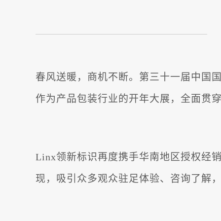
春风送暖，商机不断。第三十一届中国国际包
作为产品包装行业的开年大展，全面贯
Linx领新标识再度携手华南地区授权经
现，吸引众多观众驻足体验、咨询了解