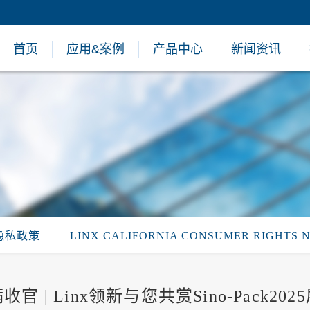
首页
应用&案例
产品中心
新闻资讯
隐私政策
LINX CALIFORNIA CONSUMER RIGHTS 
 | Linx领新与您共赏Sino-Pack2