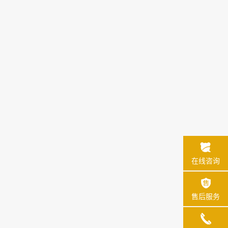
在线咨询
售后服务