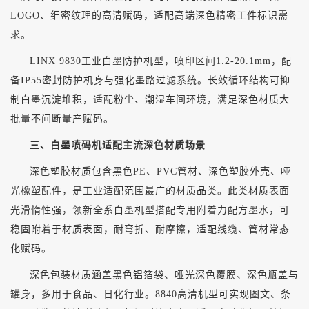
LOGO、细密纹理的高清赋码，适配高端深色精密工件标识需
求。
LINX 9830工业白墨防护机型，喷印区间1.2-20.1mm，配
备IP55密封防护机身与强化墨路过滤系统。长效循环结构可抑
制白墨沉淀堆积，适配粉尘、潮湿车间环境，满足深色材质大
批量不间断量产赋码。
三、白墨喷码机适配主流深色材质场景
深色塑胶材质包含黑色
PE、PVC管材、深色塑胶外壳、哑
光橡塑配件，是工业适配范围最广的材质品类。此类材质表面
光滑惰性强，领新全系白墨机型搭配专用附着力配方墨水，可
稳固附着于材质表面，耐弯折、耐摩擦，适配线缆、管材常态
化赋码。
深色包装材质涵盖黑色铝箔袋、哑光深色覆膜、深色瓶盖与
罐身，多用于食品、日化行业。
8840高清机型可实现图文、条