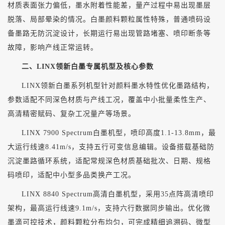
材质表面张力偏低，墨水附着性能差，量产过程中易出现墨层
脱落、局部晕染的情况。白墨颜料颗粒属性特殊，普通喷码设
备墨路无防沉淀设计，长期运行易出现管路堵塞、喷印断条等
故障，影响产线正常运转。
二、
LINX领新白墨专属机型及核心参数
LINX领新白墨系列机型针对颜料墨水特性优化墨路结构，
参数适配不同深色材质与产线工况，覆盖中小批量柔性生产、
高清精密赋码、复杂工况量产等场景。
LINX 7900 Spectrum白墨机型，喷印高度1.1-13.8mm，最
大运行线速8.41m/s，支持五行可变信息编辑。设备搭载基础防
沉淀墨路循环系统，适配常规深色材质基础批次、日期、规格
码喷印，适配中小型多品类换产工况。
LINX 8840 Spectrum高清白墨机型，采用35点阵高清喷印
架构，最高运行线速9.1m/s，支持六行数据同步输出。优化微
墨滴可控技术，颜料颗粒分布均匀，可完成精细追溯码、微型