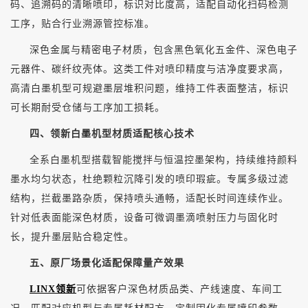
码、追溯码的清晰喷印，标识对比度高，适配自动化扫码检测
工序，贴合行业溯源管控标准。
深色金属与精密电子材质，包含黑色氧化五金件、深色电子
元器件、碳纤纹壳体。这类工件对喷印精度与洁净度要求高，
高清白墨机型可规避墨层堆积问题，维持工件表面整洁，标识
可长期耐受仓储与工序加工损耗。
四、领新白墨机型材质适配核心技术
全系白墨机型搭载智能搅拌与恒温控墨架构，持续维持颜料
墨水均匀状态，杜绝颗粒沉降引发的喷印瑕疵。专属多级过滤
结构，拦截墨路杂质，保持喷头通畅，适配长时间连续作业。
针对低表面能深色材质，设备可微调墨滴喷射压力与固化时
长，提升墨层贴合稳定性。
五、原厂场景化适配保障量产效果
LINX领新
可依据客户深色材质品类、产线速度、车间工