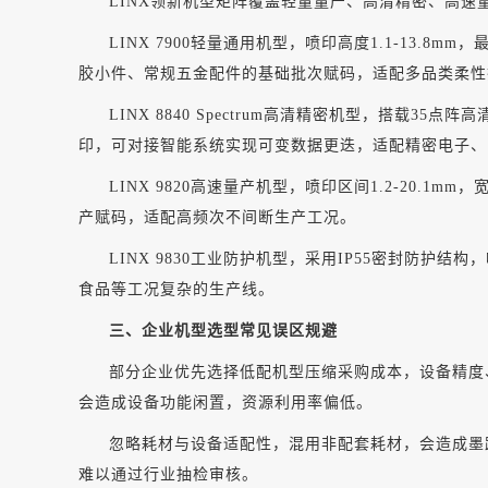
LINX领新机型矩阵覆盖轻量量产、高清精密、高
LINX 7900轻量通用机型，喷印高度1.1-13
胶小件、常规五金配件的基础批次赋码，适配多品类柔性
LINX 8840 Spectrum高清精密机型，搭载
印，可对接智能系统实现可变数据更迭，适配精密电子、
LINX 9820高速量产机型，喷印区间1.2-2
产赋码，适配高频次不间断生产工况。
LINX 9830工业防护机型，采用IP55密封防护
食品等工况复杂的生产线。
三、企业机型选型常见误区规避
部分企业优先选择低配机型压缩采购成本，设备精度
会造成设备功能闲置，资源利用率偏低。
忽略耗材与设备适配性，混用非配套耗材，会造成墨
难以通过行业抽检审核。