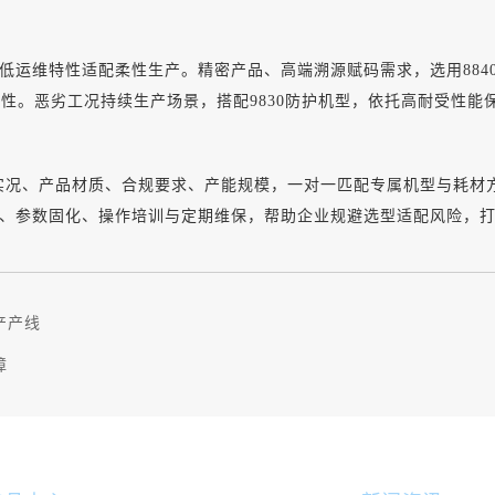
线、低运维特性适配柔性生产。精密产品、高端溯源赋码需求，选用88
一性。恶劣工况持续生产场景，搭配9830防护机型，依托高耐受性能
实况、产品材质、合规要求、产能规模，一对一匹配专属机型与耗材
、参数固化、操作培训与定期维保，帮助企业规避选型适配风险，
产产线
障