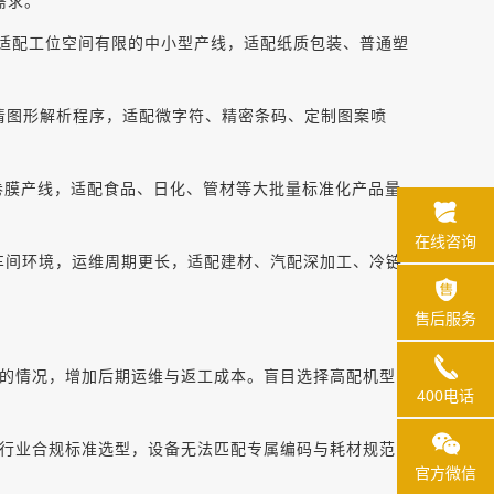
需求。
巧紧凑，适配工位空间有限的中小型产线，适配纸质包装、普通塑
备内置高清图形解析程序，适配微字符、精密条码、定制图案喷
连续卷膜产线，适配食品、日化、管材等大批量标准化产品量
在线咨询
、潮湿车间环境，运维周期更长，适配建材、汽配深加工、冷链
售后服务
的情况，增加后期运维与返工成本。盲目选择高配机型，
400电话
行业合规标准选型，设备无法匹配专属编码与耗材规范，
官方微信