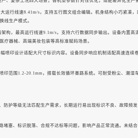
速量产、复杂工况四大场景，各机型参数针对性优化，适配差异化生产
.8mm，最大运行线速8.41m/s，支持五行图文组合编辑。机身结构小
换线生产模式。
35点阵高清架构，最高运行线速9.1m/s，支持六行数据同步输出。设
医疗器械、高端美妆包装等高标准赋码场景。
0.1mm，宽幅喷印设计适配大尺寸标识内容。设备同步响应机制适配高速
结构，喷印范围1.2-20.1mm，搭载长效循环墨路系统。可耐受粉尘
、防护等级无法匹配生产需求，长期运行易出现标识不良、故障频发
路堵塞、标识脱落、合规不达标等问题，影响产品正常流通。未结合