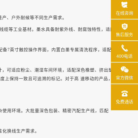
在线咨询
量产、户外耐候等不同生产需求。
管材、深色线缆等工业基材。墨水具备耐紫外线、耐腐蚀特性，适配
售后服务
m/s。配备7英寸触控操作界面，内置白墨专属清洗程序，适配
400电话
封防护设计，可适应粉尘、潮湿车间环境，适配深色橡塑、挤出塑
官方微信
长度上保持一致且可追溯的标记。对于高
速移动的产品，
免费通话
等复杂使用环境。大批量深色包装、精密汽配生产线，匹配
柔性化换线生产需求。