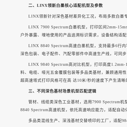
二、
LINX领新白墨核心适配机型及参数
LINX领新针对深色基材差异化工况，布局多款白
LINX 7900 Spectrum白墨机型，打印区间
户外暴露、埋地使用的产品追溯标识需求，设备结构适配
LINX 8840 Spectrum高速白墨机型，支持
深色包装、电子配件、汽配零部件中高速生产线，可同步
LINX 9840 Spectrum高对比机型，打印
料、电缆、哑光五金覆膜包装等多品类基材，兼顾通用性
超高速塔式打印风格可在高
达
10米/秒的速度下产生清
三、不同深色基材场景机型匹配逻辑
管材、线缆类深色工业基材，选用
7900 Spec
8840 Spectrum高速机型，依托高速响应能力，适
多品类混线生产、深浅基材交替喷印的工厂，适配
9