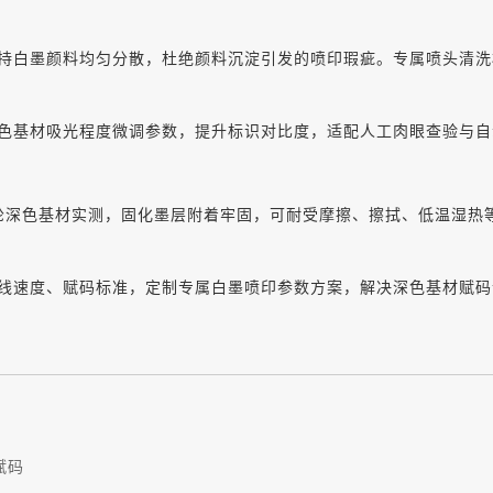
持白墨颜料均匀分散，杜绝颜料沉淀引发的喷印瑕疵。专属喷头清洗
色基材吸光程度微调参数，提升标识对比度，适配人工肉眼查验与自
轮深色基材实测，固化墨层附着牢固，可耐受摩擦、擦拭、低温湿热
线速度、赋码标准，定制专属白墨喷印参数方案，解决深色基材赋码
赋码