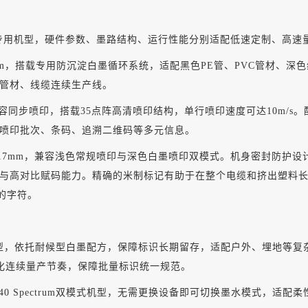
墨专用机型，硬件参数、墨路结构、运行性能分别适配低速定制、高速
2mm-15mm，搭载专用防沉淀白墨循环系统，适配黑色PE管、PVC
管材、线缆连续生产线。
最多6行内容同步喷印，搭载35点阵高清喷印结构，单行喷印速度可达10
喷印批次、条码、追溯二维码等多元信息。
高度1.2mm-17mm，兼容浅色常规喷印与深色白墨喷印双模式。机身密
与高对比赋码能力
。
精确的米制标记有助于在整个电缆和挤出塑料
晰的字符。
trum机型，依托耐候型白墨配方，保障标识长期留存，适配户外、埋地
配自动化连续量产节奏，保障批量标识统一规范。
840 Spectrum双模式机型，无需更换设备即可切换墨水模式，适配