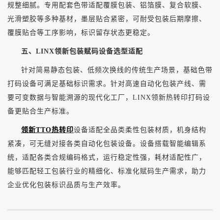
规整细腻。专用配套色带适配覆膜包装、铝箔膜、复合软膜、
光滑塑胶等多种基材，墨层贴合紧密，可耐受包装后期摩
擦、
覆膜贴合等工序影响，标识留存状态更稳定。
五、
LINX领新包装赋码设备选型适配
针对简易静态包装、低频次换线的传统生产场景，基础色带
打码设备可满足基础标识需求。针对高速自动化包装产线、需
要可变数据与智能溯源的现代化工厂，
LINX领新热转印打码设
备更贴合生产标准。
领新TTO热转印
设备适配全品类柔性包装材质，机身结构
紧凑，可无缝对接各类自动化包装设备。设备搭载智能编辑系
统，适配各类合规编码格式，运行稳定性强，耗材适配性广，
能够匹配轻工包装行业的精细化、标准化赋码生产需求，助力
企业优化包装标识品质与生产效率。