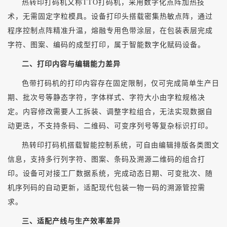
热转印打码机又称
TTO打码机，采用数字化点阵加热技
术，无需固定字粒模具。设备打印头搭载密集热敏点阵，通过
程序控制点阵精准升温，熔融专用色带涂层，在包装表层完成
字符、图案、编码的成型打印，属于智能数字化赋码设备。
二、打印内容与编辑能力差异
色带打码机的打印内容存在固定限制，仅可完成简单生产日
期、批次号等静态字符，字体样式、字符大小由字粒规格决
定。内容修改需要人工拆装、调整字粒组合，无法实现数据自
动更迭，不支持条码、二维码、可变序列号等复杂标识打印。
热转印打码机搭载智能控制系统，可自由编辑排版各类图文
信息，支持多行列字符、图案、条码及溯源二维码的组合打
印。设备可对接工厂数据系统，完成动态日期、可变批次、随
机序列码的自动更新，适配现代包装一物一码的溯源管控需
求。
三、适配产线与生产效率差异