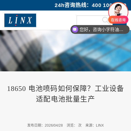
24h咨询热线：400 100 1089
您好，咨询小字符油墨喷码机
18650 电池喷码如何保障？工业设备
适配电池批量生产
发布日期：2026/04/28
浏览：
次
来源：LINX