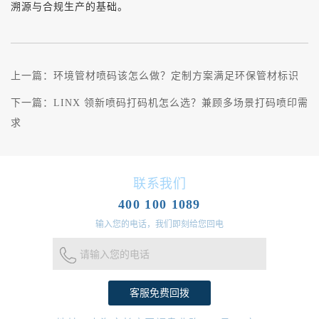
溯源与合规生产的基础。
上一篇：
环境管材喷码该怎么做？定制方案满足环保管材标识
下一篇：
LINX 领新喷码打码机怎么选？兼顾多场景打码喷印需
求
联系我们
400 100 1089
输入您的电话，我们即刻给您回电
请输入您的电话