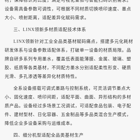
材，保障标识对比度，满足可视化查验与智能扫码识别需求。
设备需具备参数可调性，可根据不同材质切换喷印速度、墨点
大小、喷射距离，适配差异化赋码需求。
三、
LINX领新多材质适配技术体系
LINX领新针对工业全品类基材赋码痛点，搭建多元化耗材
研发体系与设备参数适配体系，打破单一设备的材质局限。品
牌自研多系列专用墨水，覆盖低表面能薄膜、金属、玻璃、塑
胶、纸质等各类基材，不同配方墨水分别适配柔性形变、硬质
光滑、多孔渗透等差异化材质特性。
全系设备搭载可调式墨路与控制系统，可灵活调节墨点大
小、固化速度、喷印间距，适配平面、曲面、异形结构的多材
质产品。设备经过多场景工况调试，可适配食品包装、电子配
件、建材型材、日化容器、五金制品等多品类混合生产模式，
降低企业多设备采购与运维成本。
四、细分机型适配全品类基材生产