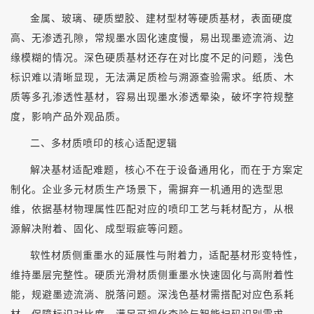
金属、玻璃、硬质塑胶、建材型材等硬质基材，表面硬度
高、无渗透孔隙，常规墨水固化速度慢，易出现墨迹流淌、边
缘模糊的情况。深色硬质基材还存在对比度不足的问题，浅色
标识难以清晰显现，无法满足质检与溯源查验需求。纸质、木
质等多孔渗透性基材，容易出现墨水渗透晕染，破坏字符规整
度，影响产品外观品质。
二、多材质喷印的核心适配逻辑
解决基材适配难题，核心不在于设备通用化，而在于方案定
制化。企业多元材质生产场景下，需摒弃一机通用的选型思
维，依据基材物理属性匹配对应的喷印工艺与耗材配方，从根
源解决附着、固化、成型瑕疵等问题。
软性材质侧重墨水的延展性与附着力，适配基材形变特性，
维持墨层完整性。硬质光滑材质侧重墨水快速固化与高附着性
能，规避墨迹流淌、脱落问题。深浅色基材需搭配对应色系耗