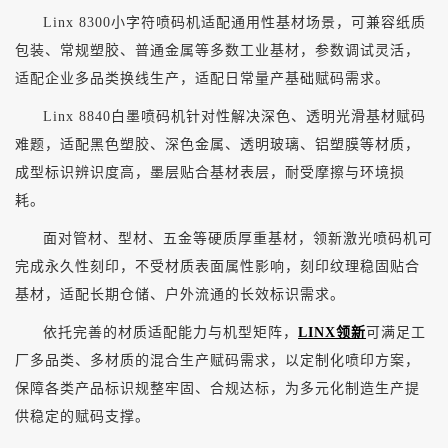
Linx 8300小字符喷码机适配通用性基材场景，可兼容纸质
包装、常规塑胶、普通金属等多数工业基材，参数调试灵活，
适配企业多品类换线生产，适配日常量产基础赋码需求。
Linx 8840白墨喷码机针对性解决深色、透明光滑基材赋码
难题，适配黑色塑胶、深色金属、透明玻璃、铝塑膜等材质，
成型标识辨识度高，墨层贴合基材表层，耐受摩擦与环境损
耗。
面对管材、型材、五金等硬质厚重基材，领新激光喷码机可
完成永久性刻印，不受材质表面属性影响，刻印纹理稳固贴合
基材，适配长期仓储、户外流通的长效标识需求。
依托完善的材质适配能力与机型矩阵，
LINX领新
可满足工
厂多品类、多材质的混合生产赋码需求，以定制化喷印方案，
保障各类产品标识规整牢固、合规达标，为多元化制造生产提
供稳定的赋码支撑。