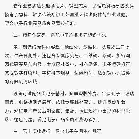
该作业模式适配超薄贴片、微型芯片、柔性电路板等各类易
损电子物料，解决传统标识工艺易破坏精密配件的行业难题，
契合电子行业高品质良品管控标准。
二、精细化赋码，适配电子产品多元标识需求
电子制造的标识内容趋于精细化、数据化，除常规生产批
次、生产日期外，还包含专属序列号、二维码、条码、加密溯
源代码等复杂内容，字符尺寸微小、排布密集。电子喷码机可
完成微字符喷印，字符排布规整、边缘均匀，适配微小元器件
的有限赋码区域。
设备可适配各类电子基材，涵盖塑胶外壳、金属端子、玻璃
面板、电路板阻焊层等，依托专属耗材配方，提升墨迹附着
力，规避电子产品后期仓储、装配、擦拭过程中出现的标识脱
落、褪色问题，满足电子产品全周期溯源管控。
三、无尘低耗运行，契合电子车间生产规范