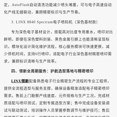
定，
AutoFlush自动清洗功能减少喷头堵塞，可与电子高速自动
化产线无缝联动，兼顾精密标识与生产节奏。
3. LINX 8840 Spectrum电子喷码机（深色基材款）
专为深色电子基材设计，搭载高对比度专用墨水，喷印对比
鲜明，即便在深色塑料封装、黑色金属引脚上也能清晰呈现标
识。模块化设计简化维护流程，核心服务模块可快速更换，减
少停机时间，支持
6行喷印，适配电子行业深色基材精密喷印需
求，兼顾标识清晰与生产效率。
四、领新全周期服务：护航选型落地与精密喷印
LINX领新
配备熟悉电子行业精密生产流程的专业工程师，
提供全流程选型与服务支撑，确保设备精准适配电子精密喷印
需求。售前上门勘察产线速度、元件规格与生产工况，完成材
质适配与喷印测试，定制专属选型方案；售中完成设备安装调
试与联动测试，培训操作人员掌握参数调节与维护技巧；售后