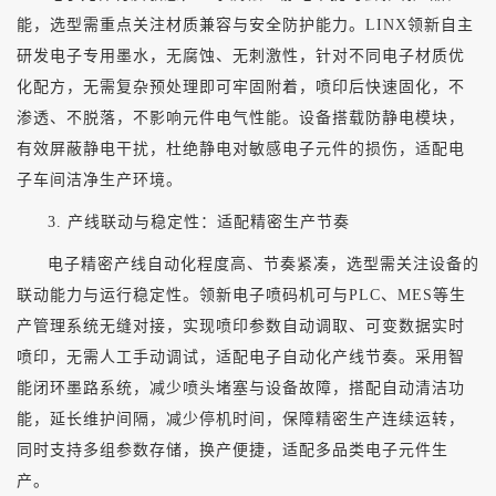
能，选型需重点关注材质兼容与安全防护能力。
LINX领新自主
研发电子专用墨水，无腐蚀、无刺激性，针对不同电子材质优
化配方，无需复杂预处理即可牢固附着，喷印后快速固化，不
渗透、不脱落，不影响元件电气性能。设备搭载防静电模块，
有效屏蔽静电干扰，杜绝静电对敏感电子元件的损伤，
适配电
子车间洁净生产环境。
3. 产线联动与稳定性：适配精密生产节奏
电子精密产线自动化程度高、节奏紧凑，选型需关注设备的
联动能力与运行稳定性。领新电子喷码机可与
PLC、MES等生
产管理系统无缝对接，实现喷印参数自动调取、可变数据实时
喷印，无需人工手动调试，适配电子自动化产线节奏。采用智
能闭环墨路系统，减少喷头堵塞与设备故障，搭配自动清洁功
能，延长维护间隔，减少停机时间，保障精密生产连续运转，
同时支持多组参数存储，换产便捷，适配多品类电子元件生
产。