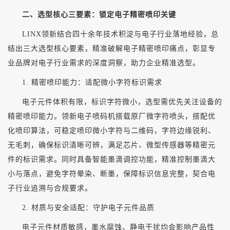
二、选型核心三要素：锁定电子精密喷印关键
LINX领新结合四十余年技术积淀与电子行业落地经验，总
结出三大选型核心要素，精准破解电子精密喷印痛点，彰显专
业品牌对电子行业需求的深度洞察，助力企业精准选型。
1. 精密喷印能力：适配微小字符标识需求
电子元件体积有限，标识字符微小，选型需优先关注设备的
精密喷印能力。领新电子喷码机搭载原厂微字符喷头，搭配优
化喷印算法，可稳定喷印微小字符与二维码，字符边缘锐利、
无毛刺，确保标识清晰可辨，满足芯片、微型传感器等精密元
件的标识需求。同时具备智能墨滴调控功能，精准控制墨滴大
小与落点，避免字符晕染、断墨，保障标识信息完整，契合电
子行业追溯与合规要求。
2. 材质与安全适配：守护电子元件品质
电子元件材质敏感，墨水腐蚀、静电干扰均会影响产品性