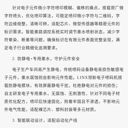
针对电子元件微小字符喷印模糊、偏移的痛点，搭载原厂微
字符喷头，优化喷印算法，可稳定喷印微小字符与二维码，字
符边缘规整，清晰可辨，适配芯片、微型传感器等精密元件的
标识需求。智能墨路调控系统实时调节墨水喷射状态，减少字
符晕染、断墨等问题，确保标识在有限元件表面完整呈现，满
足电子行业精细化追溯要求。
2. 防静电+专用墨水，守护元件安全
电子生产车间易产生静电，传统喷码设备静电易损伤敏感电
子元件，墨水腐蚀则会影响元件性能。
LINX领新电子喷码机搭
载防静电模块，有效屏蔽静电干扰，杜绝静电对元件的损伤；
自主研发电子专用墨水，无腐蚀、无刺激性，针对不同电子材
质优化配方，喷印后快速固化，附着牢固且不渗透，不影响元
件电气性能，适配裸芯片、塑料封装等多元材质。
3. 智能联动设计，适配自动化产线