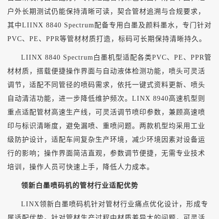
户外长期测试仍能保持清晰可读，契合管材追溯与合规要求，
其中
L
IINX
8840 Spectrum
配备专用白墨及颜料墨水，专门针对
PVC、PE、PPR等管材材质打造，标码可长期保持清晰持久。
L
IINX
8840 Spectrum
白墨机型适配各类
PVC、PE、PPR管
材材质，搭载便捷操作界面与自动液体检测功能，喷头可灵活
调节，适配不同管径的喷码需求，依托一键式资料更新、喷头
自动清洁功能，进一步降低维护频次。LINX 8940高速机型则
重点适配管材高速生产线，可灵活调节喷印参数，兼顾高速喷
印与标识清晰度，避免漏喷、重喷问题。两款机型均采用工业
级防护设计，适配车间复杂生产环境，减少环境因素对设备运
行的影响；操作界面简洁直观，参数调节便捷，无需专业技术
培训，操作人员可快速上手，降低人力成本。
领新白墨喷码机的管材行业适配优势
LINX领新白墨喷码机针对管材行业痛点优化设计，形成专
属适配优势。针对管材生产过程中材质差异大的问题，可灵活