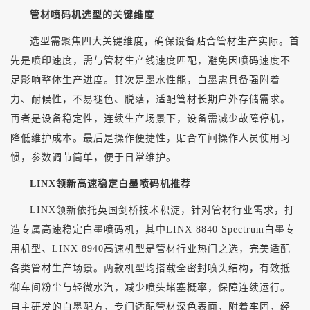
管材喷码机选型的关键维度
选型需聚焦四大关键维度，确保设备贴合管材生产实际。首
先是喷印速度，需与管材生产线速度匹配，避免因喷码速度不
足影响整体生产进度。其次是墨水性能，白墨需具备强附着
力、耐候性，不易褪色、脱落，适配管材长期户外存储需求。
再者是设备稳定性，连续生产场景下，设备需减少故障停机，
降低维护成本。最后是操作便捷性，贴合车间操作人员使用习
惯，参数调节简单，便于日常维护。
LINX领新高速稳定白墨喷码机推荐
LINX领新依托英国剑桥技术积淀，针对管材行业需求，打
造专属高速稳定白墨喷码机，其中
L
INX
8840 Spectrum
白墨专
用机型、
LINX 8940高速机型是管材行业热门之选，完美适配
各类管材生产场景。两款机型均搭载全密封喷头结构，有效抵
御车间粉尘与轻微水汽，减少喷头堵塞概率，保障连续运行。
自主研发的白墨配方，专门适配管材深色表面，附着牢固，经