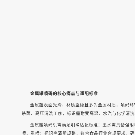
金属罐喷码的核心痛点与适配标准
金属罐表面光滑、材质坚硬且多为金属材质，喷码环
杀菌、高压清洗工序，标识需耐受高温、水汽与化学清洗
金属罐喷码机需满足明确适配标准：墨水需具备强附
喷、重喷；标识需清晰规整，符合食品行业合规要求，确