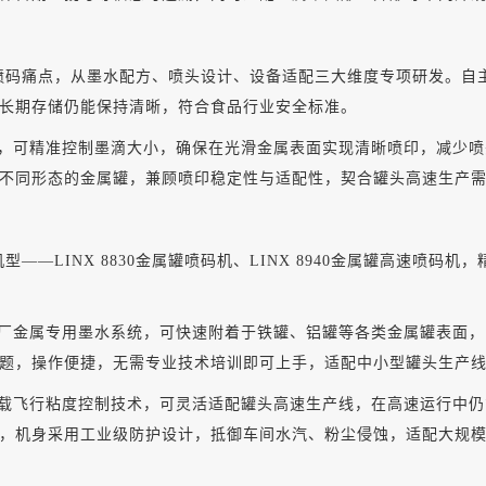
罐喷码痛点，从墨水配方、喷头设计、设备适配三大维度专项研发。自
长期存储仍能保持清晰，符合食品行业安全标准。
，可精准控制墨滴大小，确保在光滑金属表面实现清晰喷印，减少喷
不同形态的金属罐，兼顾喷印稳定性与适配性，契合罐头高速生产
——LINX 8830金属罐喷码机、LINX 8940金属罐高速喷
领新原厂金属专用墨水系统，可快速附着于铁罐、铝罐等各类金属罐表
题，操作便捷，无需专业技术培训即可上手，适配中小型罐头生产
配，搭载飞行粘度控制技术，可灵活适配罐头高速生产线，在高速运行
，机身采用工业级防护设计，抵御车间水汽、粉尘侵蚀，适配大规