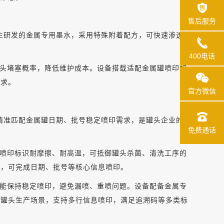
售后服务
主研发的金属专用墨水，采用特殊附着配方，可快速渗透
400电话
头堵塞概率，降低维护成本。设备搭载适配金属罐喷印的
需求。
官方微信
码机，精准匹配金属罐日期、批号稳定喷印需求，是罐头企业的
免费通话
面，喷印标识耐摩擦、耐高温，可抵御罐头杀菌、清洗工序的
线，可完成日期、批号等核心信息喷印。
中仍能保持稳定喷印，避免漏喷、重喷问题。设备配备金属专
模罐头生产场景，支持多行信息喷印，满足追溯码等多类标