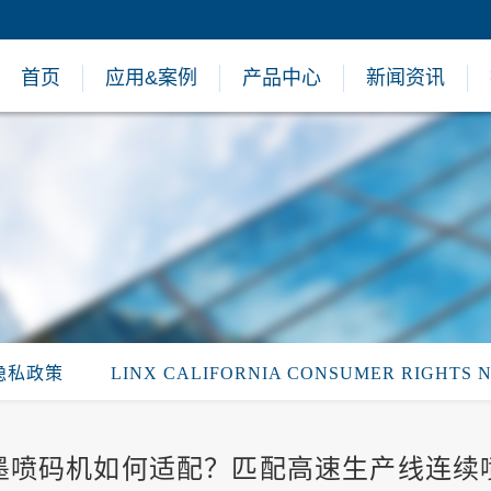
首页
应用&案例
产品中心
新闻资讯
隐私政策
LINX CALIFORNIA CONSUMER RIGHTS 
墨喷码机如何适配？匹配高速生产线连续