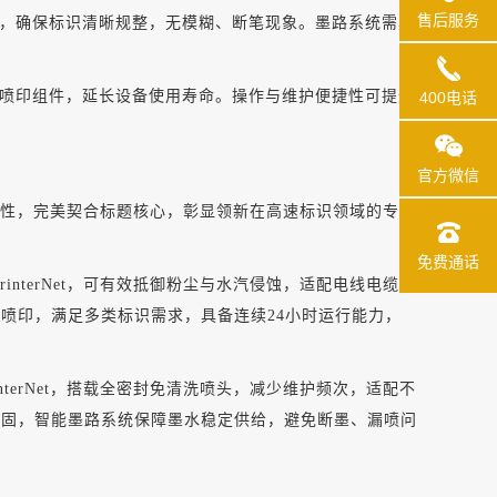
售后服务
，确保标识清晰规整，无模糊、断笔现象。墨路系统需具
喷印组件，延长设备使用寿命。操作与维护便捷性可提升
400电话
官方微信
定性，完美契合标题核心，彰显领新在高速标识领域的专业
免费通话
PrinterNet，可有效抵御粉尘与水汽侵蚀，适配电线电缆、
喷印，满足多类标识需求，具备连续24小时运行能力，
rinterNet，搭载全密封免清洗喷头，减少维护频次，适配不
牢固，智能墨路系统保障墨水稳定供给，避免断墨、漏喷问