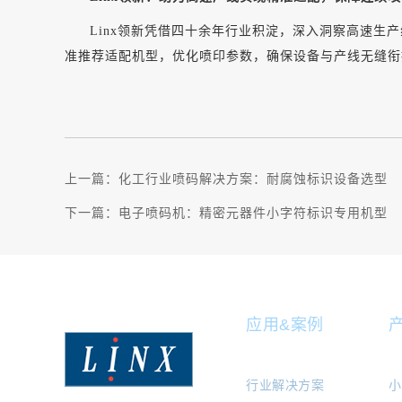
Linx领新凭借四十余年行业积淀，深入洞察高速
准推荐适配机型，优化喷印参数，确保设备与产线无缝衔
上一篇：
化工行业喷码解决方案：耐腐蚀标识设备选型
下一篇：
电子喷码机：精密元器件小字符标识专用机型
应用&案例
行业解决方案
小