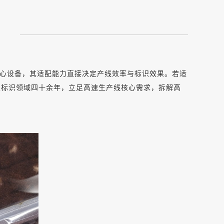
心设备，其适配能力直接决定产线效率与标识效果。若适
工业标识领域四十余年，立足高速生产线核心需求，拆解高