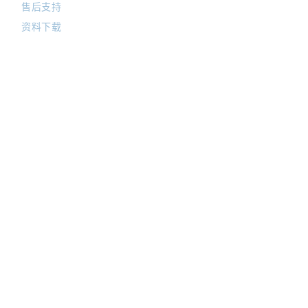
售后支持
资料下载