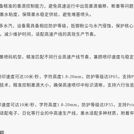
备精准的墨滴控制能力，避免高速运行中出现墨滴偏移、断墨等问题
墨水粘度，保障墨水稳定供给，避免堵塞喷头。
多水汽，设备需具备相应防护等级，抵御粉尘与水汽侵蚀，保护核心
，减少维护时间，适配高速产线的高
效生产节奏。
速喷墨喷码机型，精准匹配不同行业高速产线节奏，兼顾喷印速度与稳
印速度可达10米/秒，字符高度1.8-20mm，防护等级达IP65，支持
技术，精准控制墨滴大小，确保高速喷印中标识清晰，支持六行信息
速度可达10米/秒，字符高度1.8-20mm，防护等级达IP55，支持P
适配电子、日化等行业的中高速生产线，墨水适配多种材质，附着
喷印