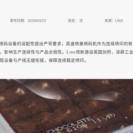
发布日期：2026/03/23
浏览：
次
来源：LINX
喷码设备的适配性提出严苛要求，高速喷墨喷码机作为连续喷印的核
，影响生产连续性与产品合规性。
Linx领新源自英国剑桥，深耕
现设备与产线无缝衔接，保障连续稳定喷印。