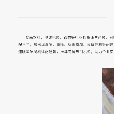
食品饮料、电线电缆、管材等行业的高速生产线，对
配不当，易出现漏喷、重喷、标识模糊、设备停机等问题
速喷墨喷码机适配逻辑，推荐专属热门机型，助力企业实