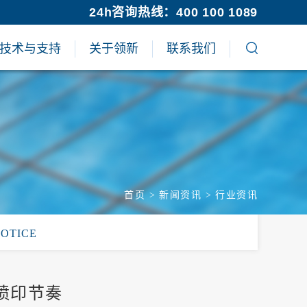
24h咨询热线：400 100 1089
技术与支持
关于领新
联系我们
首页
>
新闻资讯
>
行业资讯
NOTICE
喷印节奏