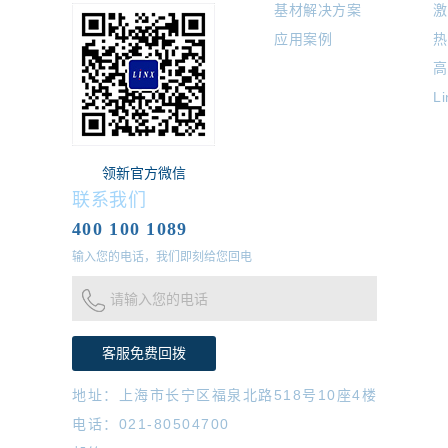
基材解决方案
激
应用案例
热
高
L
领新官方微信
联系我们
400 100 1089
输入您的电话，我们即刻给您回电
请输入您的电话
地址：上海市长宁区福泉北路518号10座4楼
电话：021-80504700