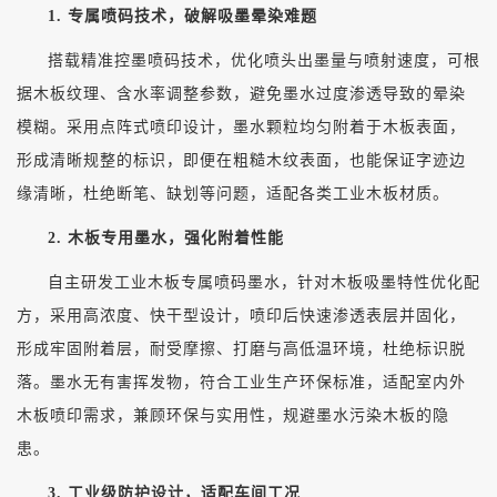
1. 专属喷码技术，破解吸墨晕染难题
搭载精准控墨喷码技术，优化喷头出墨量与喷射速度，可根
据木板纹理、含水率调整参数，避免墨水过度渗透导致的晕染
模糊。采用点阵式喷印设计，墨水颗粒均匀附着于木板表面，
形成清晰规整的标识，即便在粗糙木纹表面，也能保证字迹边
缘清晰，杜绝断笔、缺划等问题，适配各类工业木板材质。
2. 木板专用墨水，强化附着性能
自主研发工业木板专属喷码墨水，针对木板吸墨特性优化配
方，采用高浓度、快干型设计，喷印后快速渗透表层并固化，
形成牢固附着层，耐受摩擦、打磨与高低温环境，杜绝标识脱
落。墨水无有害挥发物，符合工业生产环保标准，适配室内外
木板喷印需求，兼顾环保与实用性，规避墨水污染木板的隐
患。
3. 工业级防护设计，适配车间工况