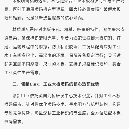
木板喷码机的选型，核心是贴合工业木板材质特性与生产场
景，区别于通用喷码机选型逻辑，四大核心维度精准破解木板
喷码难题，也是领新选型服务的核心导向。
材质适配需应对木板多孔、粗糙、吸墨的特性，避免墨水渗
透晕染，确保标识清晰完整；附着力适配需抵御木板切割、打
磨、运输过程中的摩擦，防止标识脱落；工况适配需应对工业
木工车间多粉尘、高湿度的环境，保障设备稳定运行；灵活适
配需兼顾不同厚度、尺寸的木板，支持多规格标识喷印，契合
工业柔性生产需求。
二、领新
Linx：工业木板喷码的核心适配优势
领新
Linx依托英国剑桥研发中心技术积淀，针对工业木板
喷码痛点，针对性优化喷码技术、墨水配方与机型结构，构建
专属竞争优势，彰显深耕工业标识的专业度，全方位适配木板
喷码需求。