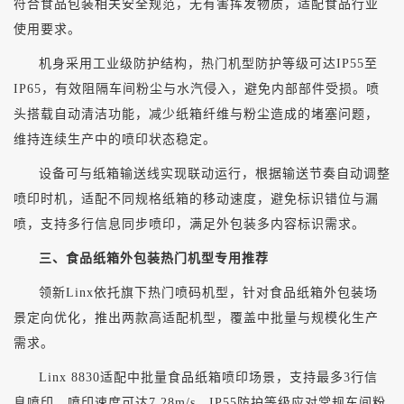
符合食品包装相关安全规范，无有害挥发物质，适配食品行业
使用要求。
机身采用工业级防护结构，热门机型防护等级可达
IP55至
IP65，有效阻隔车间粉尘与水汽侵入，避免内部部件受损。喷
头搭载自动清洁功能，减少纸箱纤维与粉尘造成的堵塞问题，
维持连续生产中的喷印状态稳定。
设备可与纸箱输送线实现联动运行，根据输送节奏自动调整
喷印时机，适配不同规格纸箱的移动速度，避免标识错位与漏
喷，支持多行信息同步喷印，满足外包装多内容标识需求。
三、食品纸箱外包装热门机型专用推荐
领新
Linx依托旗下热门喷码机型，针对食品纸箱外包装场
景定向优化，推出两款高适配机型，覆盖中批量与规模化生产
需求。
Linx 8830适配中批量食品纸箱喷印场景，支持最多3行信
息喷印，喷印速度可达7.28m/s，IP55防护等级应对常规车间粉