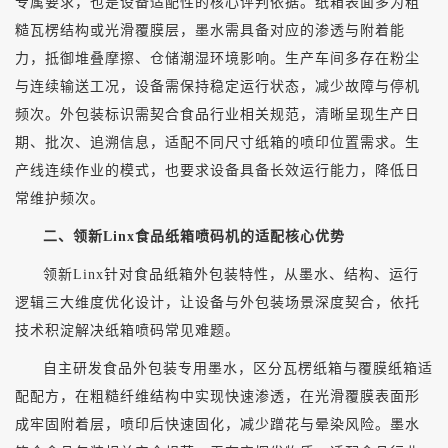
专属要求，也是设备适配性的核心评判依据。纸箱表面多为粗
糙瓦楞结构或光滑覆膜层，墨水需具备对应的渗透与附着能
力，抵御堆叠摩擦、仓储潮湿环境影响。生产车间多存在粉尘
与连续输送工况，设备需保持稳定运行状态，减少故障与停机
频次。外包装标识需契合食品行业相关规范，清晰呈现生产日
期、批次、追溯信息，适配不同尺寸纸箱的喷印位置需求。生
产线连续作业的模式，也要求设备具备长效运行能力，降低日
常维护频次。
二、领新
Linx食品纸箱喷码机的适配核心优势
领新
Linx针对食品纸箱外包装特性，从墨水、结构、运行
逻辑三大维度优化设计，让设备与外包装场景深度契合，依托
技术积淀解决纸箱喷码常见难题。
自主研发食品外包装专用墨水，区分瓦楞纸箱与覆膜纸箱适
配配方，在粗糙纤维结构中实现快速渗透，在光滑覆膜表面形
成牢固附着层，喷印后快速固化，减少蹭花与晕染风险。墨水