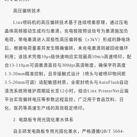
高压偏转技术
L
inx
喷码机的高压偏转技术基于连续喷墨原理，通过压电
晶体高频振动生成均匀墨滴，充电极按预设信号为墨滴施加负
电荷，带电墨滴进入双极性高压偏转板（
±3kV）形成的静电场
后，根据电荷量差异发生精确偏转，未充电墨滴则被回收循环
利用；该技术凭借10μs级快速响应实现最高10m/s高速喷印，配
合13-110μm可调墨滴直径与300dpi高清晰度，确保字符高度
1.3-20mm精准控制，且非接触式设计（喷头与被喷印物间距
3.5-20mm可调）适配敏感材质，全密封喷头与AutoFlush自动
清洗系统将维护周期延长至12小时，结合Linx PrinterNet云端
平台实现偏转电压等参数远程监控，广泛用于食品饮料、日
化、医药等高速生产线的高效稳定喷印。
2. 电路板专用光固化墨水体系
自主研发电路板专用光固化墨水，严格遵循
QB/T 5604-