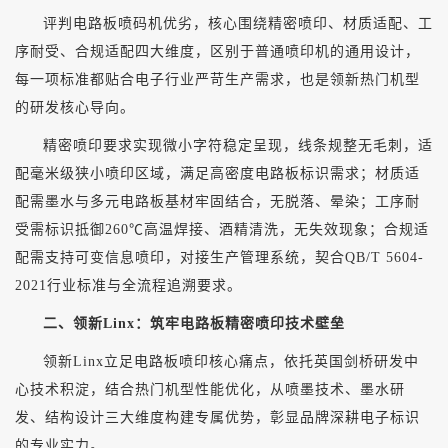
评判电路板喷码机优劣，核心围绕精密喷印、材质适配、工
序耐受、合规适配四大维度，区别于普通喷印机的通用设计，
每一项标准都贴合电子行业严苛生产需求，也是领新热门机型
的研发核心导向。
精密喷印要求实现微小字符稳定呈现，线条规整无毛刺，适
配毫米级狭小喷印区域，满足高密度电路板标识需求；材质适
配需墨水与多元电路板基材牢固结合，无脱落、晕染；工序耐
受需标识抵御
260℃高温焊接、酒精清洗，无失效现象；合规适
配需支持可变信息喷印，对接生产管理系统，契合QB/T 5604-
2021行业标准与全流程追溯要求。
二、领新
Linx：筑牢电路板精密喷印技术壁垒
领新
Linx立足电路板喷印核心痛点，依托英国剑桥研发中
心技术积淀，结合热门机型性能优化，从喷墨技术、墨水研
发、结构设计三大维度构建专属优势，彰显品牌深耕电子标识
的专业实力。