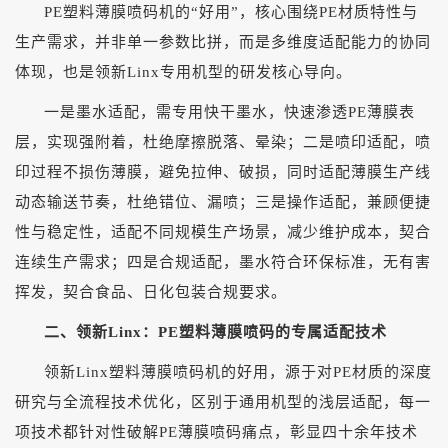
PE塑料薄膜喷码机的“好用”，核心围绕PE材质特性与
生产需求，并非单一参数比拼，而是多维度适配能力的协同
体现，也是领新Linx专用机型的研发核心导向。
一是墨水适配，需专用快干墨水，快速渗透
PE薄膜表
层，实现强附着，杜绝摩擦脱落、晕染；二是喷印适配，喷
印过程不损伤薄膜，避免拉伸、破损，同时适配薄膜生产线
动态输送节奏，杜绝错位、漏喷；三是操作适配，兼顾便捷
性与稳定性，适配不同规模生产场景，减少维护成本，契合
连续生产需求；四是合规适配，墨水符合环保标准，无有害
挥发，契合食品、日化包装合规要求。
二、领新
Linx：PE塑料薄膜喷码的专属适配技术
领新
Linx塑料薄膜喷码机的好用，源于对PE材质的深度
研究与全流程技术优化，区别于通用机型的浅层适配，每一
项技术都针对性破解PE薄膜喷码痛点，彰显四十余年技术