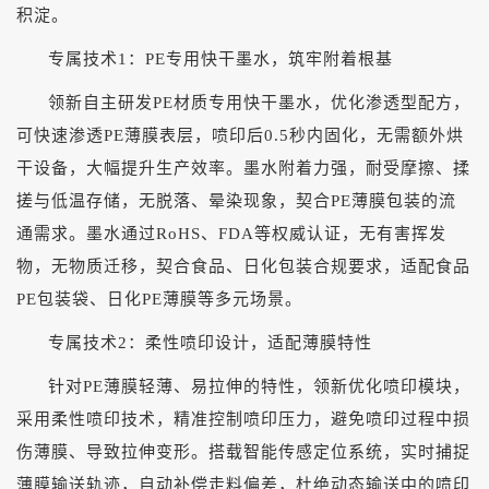
积淀。
专属技术
1：PE专用快干墨水，筑牢附着根基
领新自主研发
PE材质专用快干墨水，优化渗透型配方，
可快速渗透PE薄膜表层，喷印后0.5秒内固化，无需额外烘
干设备，大幅提升生产效率。墨水附着力强，耐受摩擦、揉
搓与低温存储，无脱落、晕染现象，契合PE薄膜包装的流
通需求。墨水通过RoHS、FDA等权威认证，无有害挥发
物，无物质迁移，契合食品、日化包装合规要求，适配食品
PE包装袋、日化PE薄膜等多元场景。
专属技术
2：柔性喷印设计，适配薄膜特性
针对
PE薄膜轻薄、易拉伸的特性，领新优化喷印模块，
采用柔性喷印技术，精准控制喷印压力，避免喷印过程中损
伤薄膜、导致拉伸变形。搭载智能传感定位系统，实时捕捉
薄膜输送轨迹，自动补偿走料偏差，杜绝动态输送中的喷印