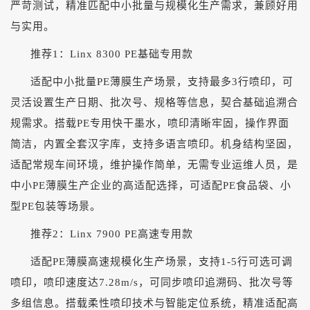
严苛测试，精准匹配中小批量与规模化生产需求，兼顾好用
与实用。
推荐
1：Linx 8300 PE基础专用款
适配中小批量
PE薄膜生产场景，支持最多3行喷印，可
灵活设置生产日期、批次号、规格等信息，契合基础追溯合
规需求。搭载PE专用快干墨水，喷印清晰牢固，操作界面
简洁，内置全套汉字库，支持多语言喷印。机身结构坚固，
适配常规车间环境，维护操作简单，无需专业运维人员，是
中小PE薄膜生产企业的高适配选择，可适配PE食品袋、小
型PE包装等场景。
推荐
2：Linx 7900 PE高速专用款
适配
PE薄膜高速规模化生产场景，支持1-5行可选可调
喷印，喷印速度达7.28m/s，可同步喷印追溯码、批次号等
多组信息。搭载柔性喷印技术与智能定位系统，精准适配高