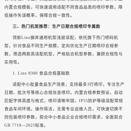
内置合规模板，可快速调用适配不同食品品类的喷印参数，降
低操作失误概率，保障合规一致性。
三、热门机型推荐：生产日期合规喷印专属款
领新
Linx摒弃通用机型浅层适配，依托旗下热门喷码机
型，针对食品不同生产规模，定向优化生产日期喷印合规参
数，筛选两款高适配机型，严格贴合机型参数，兼顾合规性与
实用性。
1. Linx 8300 食品合规基础款
适配中小批量食品生产场景，支持最多
3行喷印，专注生产
日期、批次号等核心合规信息喷印。内置合规参数预设，自动
匹配字体高度与格式，喷印清晰牢固，IP55防护等级适配常规
食品车间环境。操作简洁，无需专业运维人员，可快速切换不
同包装喷印参数，契合中小食品企业合规喷印需求，全面契合
GB 7718—2025标准。