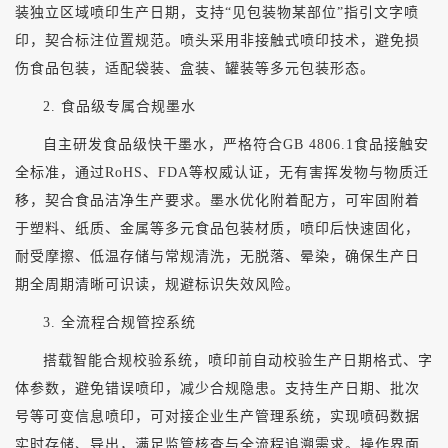
装独立区域喷印生产日期，支持
“见包装物某部位”指引文字喷
印，契合标注位置规范。喷头采用非接触式喷印技术，避免损
伤食品包装，适配袋装、盒装、罐装等多元包装形态。
2. 食品级专属合规墨水
自主研发食品级快干墨水，严格符合
GB 4806.1食品接触安
全标准，通过RoHS、FDA等权威认证，无有害挥发物与物质迁
移，契合食品洁净生产要求。墨水优化附着配方，可牢固附着
于塑料、纸质、金属等多元食品包装材质，喷印后快速固化，
耐受摩擦、低温存储与常规清洗，无脱落、晕染，确保生产日
期全周期清晰可识读，规避标识失效风险。
3. 全流程合规管控系统
搭载智能合规校验系统，喷印前自动校验生产日期格式、字
体参数，避免错误喷印，减少合规隐患。支持生产日期、批次
号等可变信息喷印，可对接企业生产管理系统，实现喷码数据
实时存储、导出，满足监管核查与全流程追溯需求。操作界面