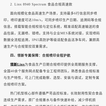
2. Linx 8940 Spectrum 食品合规高速款
面向规模化食品高速生产场景，支持最多
6行信息同步喷
印，喷印速度可达10m/s，可同步喷印生产日期、追溯码等合规
信息。搭载智能合规校验与定位系统，精准适配高速输送的食
品包装，无漏喷、错喷。支持与企业MES系统对接，实现喷码
数据全流程追溯，IP65高防护等级适配食品洁净车间，兼顾高
速生产与合规管控双重需求。
四、领新专属保障：合规喷印全程护航
领新Linx
为食品生产日期合规喷印提供全周期服务支撑，
全国40余个服务网点配备专业工程师团队，熟悉食品合规标准
与生产特性，可上门完成勘察、选型、安装与调试，定制专属
合规喷印方案。
热门机型核心部件遵循严苛品控标准，长效耐用性契合食品
连续生产需求，原厂合规墨水与备件快速补给，减少停机损