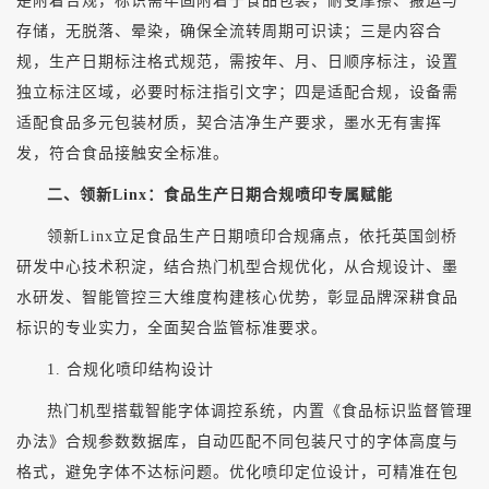
是附着合规，标识需牢固附着于食品包装，耐受摩擦、搬运与
存储，无脱落、晕染，确保全流转周期可识读；三是内容合
规，生产日期标注格式规范，需按年、月、日顺序标注，设置
独立标注区域，必要时标注指引文字；四是适配合规，设备需
适配食品多元包装材质，契合洁净生产要求，墨水无有害挥
发，符合食品接触安全标准。
二、领新
Linx：食品生产日期合规喷印专属赋能
领新
Linx立足食品生产日期喷印合规痛点，依托英国剑桥
研发中心技术积淀，结合热门机型合规优化，从合规设计、墨
水研发、智能管控三大维度构建核心优势，彰显品牌深耕食品
标识的专业实力，全面契合监管标准要求。
1. 合规化喷印结构设计
热门机型搭载智能字体调控系统，内置《食品标识监督管理
办法》合规参数数据库，自动匹配不同包装尺寸的字体高度与
格式，避免字体不达标问题。优化喷印定位设计，可精准在包