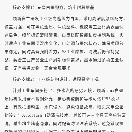
核心支撑
1：专属白墨配方，筑牢附着根基
领新自主研发工业级高遮盖力白墨，采用高浓度颜料配方，
遮盖力强，可在黑色金属、深色塑料、橡胶等工业材质表面快
速显色，喷印标识清晰醒目。白墨搭配智能粘度控制系统，实
时适应工业车间温湿度变化，自动调节墨水状态，确保喷印效
果稳定，同时具备强附着力，经工业摩擦、清洗后仍保持完
整，契合工业产品全生命周期标识需求，墨水通过多项工业认
证，无有害挥发物，契合合规要求。
核心支撑
2：工业级结构设计，适配恶劣工况
针对工业车间多粉尘、多水汽的恶劣环境，领新
Linx白墨
喷码机采用全不锈钢外壳，核心机型防护等级可达IP55及以
上，有效抵御粉尘、水汽侵入，避免设备故障。喷头采用全密
封设计与AutoFlush自动清洗技术，最长可达三个月无需单独清
洗，减少粉尘堵塞隐患，同时配备防误注液系统，避免错误操
作导致的设备损坏，适配工业复杂工况下的长期稳定运行。