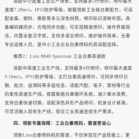
适配中小批量工业生产场景，支持最多
5行喷印，喷印最大
速度7.28m/s，IP55防护等级，搭载领新工业级白墨配方，可适
配金属、塑料、橡胶等多元深色材质，喷印标识清晰牢固。具
备编码器同步、光电同步功能，可实现精准喷印，操作界面简
洁，内置全套汉字库，支持多语言喷印，维护操作简单，无需
专业运维人员，是中小工业企业白墨喷码的高适配选择。
推荐
2：Linx 8840 Spectrum 工业白墨高速款
适配中高速工业生产线，支持最多
6行喷印，喷印最大速度
9.10m/s，IP55防护等级，主打白墨高速喷印，可同步喷印日
期、批次、追溯码等多组信息，适配汽配、电子、管材等行业
的柔性高速生产线。搭载智能白墨循环系统，减少墨水浪费，
支持白墨快速切换，适配深色异形产品喷印，机身设计紧凑，
可灵活融入现有生产线，契合工业高速连续生产需求。
四、领新专属保障：工业白墨喷码，靠谱更省心
领新
Linx白墨喷码机的靠谱，不仅体现在产品性能上，更