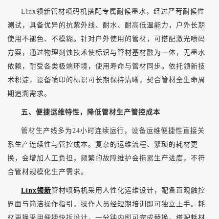
Linx领新管材喷码机搭配专属耐候墨水，经过严苛耐候性
测试，具备优异的抗紫外线、耐水、耐高低温能力，户外长期
使用不褪色、不模糊。针对户外使用的管材，可搭配激光喷码
方案，通过物理刻蚀技术使标识与管材基材融为一体，无墨水
依赖，耐受各类极端环境，使用寿命与管材同步。依托领新技
术积淀，设备喷印的标识可长期保持清晰，契合管材全生命周
期追溯需求。
五、便捷运维特性，降低管材生产管控成本
管材生产线多为
24小时连续运行，设备运维便捷性直接关
系生产连续性与管控成本。复杂的运维流程、繁琐的耗材更
换，会增加人工负担，频繁的故障维护会拖累生产进度，不符
合管材规模化生产需求。
Linx领新
管材喷码机采用人性化运维设计，配备直观触控
界面与简洁操作指引，操作人员经短期培训即可独立上手。耗
材更换采用便捷快拆设计，一分钟内即可完成替换，搭配耗材