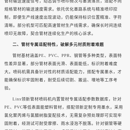
管材输送速度信号，动态调节喷印频次与墨滴落点，适配不同
规格管材的输送速度需求。依托优化墨路系统与精准喷印控
制，即便生产线速度出现波动，仍能保持标识位置精准、字符
清晰。部分机型可匹配高速管材生产线需求，确保长时间连续
喷印无故障，契合管材连续化生产的核心诉求。
二、管材专属适配特性，破解多元材质附着难题
管材基材涵盖
PE、PVC、PPR、钢管等多种类型，表面特
性差异显著，部分管材表面光滑、表面能低，标识附着难度
大。喷码机需具备针对性的材质适配能力，搭配专属墨水，才
能确保标识牢固附着，耐受后续切割、搬运、埋地等工序考
验。
Linx领新管材喷码机内置管材专属适配参数数据库，针对
PE、PVC等低表面能塑料管材，搭配领新定制专用墨水，采用
氯化聚丙烯与氯醋树脂复配技术，无需复杂预处理即可实现牢
固附着，经测试可耐受摩擦、雨水浸泡不脱落。针对钢管等硬