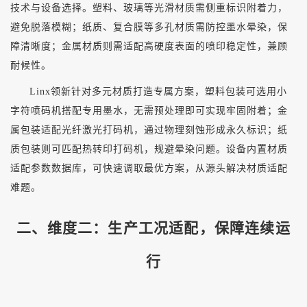
技术与设备选择。塑料、玻璃等光滑材质需侧重标识附着力，
避免脱落模糊；纸质、复合膜等多孔材质需防控墨水晕染，保
障清晰度；金属材质则需适配高硬度表面的喷印稳定性，兼顾
耐候性。
Linx领新针对多元材质打造专属方案，塑料包装可选用小
字符喷码机搭配专用墨水，无需预处理即可实现牢固附着；金
属包装适配光纤激光打码机，通过物理刻蚀形成永久标识；纸
质包装则可匹配热转印打码机，规避晕染问题。设备内置材质
适配参数数据库，可快速调取最优方案，从源头解决材质适配
难题。
二、维度二：生产工况适配，保障连续运
行