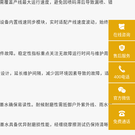
需覆盖产线最大运行速度，避免因喷码滞后导致漏喷、错
求。设备内置线速同步模块，实时适配产线速度波动，始终保
在线咨询
元件故障。稳定性指标重点关注无故障运行时间与维护周
售后服务
道设计，延长维护间隔，减少因环境因素导致的故障，适
400电话
官方微信
墨水确保易读性。耐候耐磨性需抵御户外紫外线、雨水侵
免费通话
缆标识需求，墨水具备优异耐磨损性能，经缠绕摩擦测试仍保持清晰。