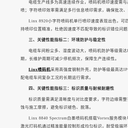
电缆生产线多为高速连续作业，喷码机喷印速度需与
喷；字符喷印效率需满足多行信息喷印需求，确保批次、
Linx 8920小字符喷码机单行喷印速度表现出
持喷印位置精准，杜绝因速度不匹配导致的标识错位问题
三、关键性能指标二：环境防护与稳定性
电缆车间粉尘多、湿度波动大，喷码机防护等级需达
期，长维护周期可减少停机频次，保障生产连续性。
Linx喷码机
采用高强度钢制外壳，防护等级最高达I
配电缆车间复杂工况的长期运行需求。
四、关键性能指标三：标识质量与耐候耐磨性
标识质量需满足清晰度与对比度要求，字符边缘需整
蚀与施工摩擦，避免标识褪色、脱落。
Linx 8840 Spectrum白墨喷码机搭载Vo
激光打码机通过精准能量控制形成均匀标识，耐受极端环