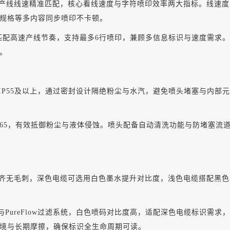
产线线速精准匹配，核心看线速度与字符喷印效率两大指标。线速度
规格等多内容同步喷印不卡顿。
色，可匹配高速产线节奏，支持最多6行喷印，兼顾多信息标识与速度需
。
IP55及以上，通过密封设计隔绝粉尘与水汽，避免喷头堵塞与内部
P65，有效抵御粉尘与液体侵蚀。喷头配备自动清洗功能与防堵塞流
齐无毛刺，深色电缆可选用白色墨水提升对比度，浅色电缆搭配黑色
rtex服务模块与PureFlow过滤系统，白色喷码对比度高，适配深色电
境与长期摩擦，确保标识全生命周期可读。