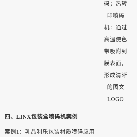
码；热转
印喷码
机：通过
高温使色
带吸附到
膜表面，
形成清晰
的图文
LOGO
四、LINX包装盒喷码机案例
案例
1
：
乳品利乐包装材质
喷
码应用