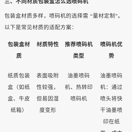
三、不同材质包装盒怎么选喷码机
包装盒材质多样，喷码机的选择需 “量材定制”。
以下是常见材质的适配方案：
包装盒材
材质特性
推荐喷码机
喷码机优
质
类型
势
纸质包装
表面吸附
油墨喷码
油墨喷码
盒（如纸
性较强，
机、热转印
机：通过
盒、牛皮
但易因湿
喷码机
喷头将快
纸箱）
度变形
干油墨喷
印在纸