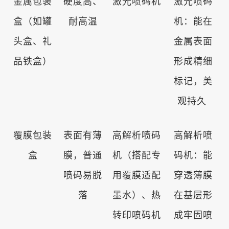
金属包装
硬度高、
激光喷码机
激光喷码
盒（如罐
耐高温
机：能在
头盒、礼
金属表面
品铁盒）
形成精细
标记，美
观持久
覆膜包装
表面有薄
高解析喷码
高解析喷
盒
膜，普通
机（搭配专
码机：能
喷码易脱
用覆膜适配
穿透薄膜
落
墨水）、热
在基层形
转印喷码机
成牢固喷