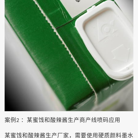
案例
某蜜饯和酸辣酱生产商产线喷码应用
2 ：
某蜜饯和酸辣酱生产厂家，需要
使用硬质颜料墨水