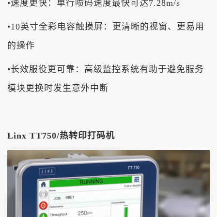
•
速度更快：单行喷码速度最快可达
7.28m/s
•10
英寸全彩电容触摸屏：更清晰的视窗、更易用
的操作
•
长效服役更可靠：高级监控系统有助于避免服务
模块更换时发生意外中断
Linx TT7
50
/热
转印打码机