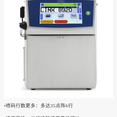
•
喷码行数更多：多达
35
点阵
6
行