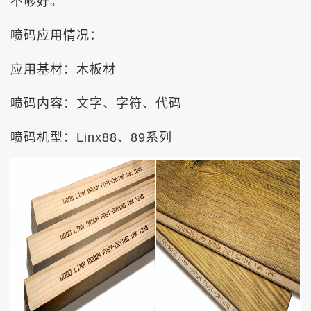
不够好。
喷码应用情况：
应用基材：木板材
喷码内容：文字、字符、代码
喷码机型：Linx88、89系列