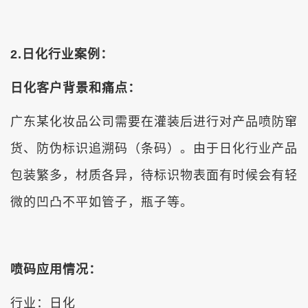
2.日化行业案例：
日化客户背景和痛点：
广东某化妆品公司需要在灌装后进行对产品喷防窜
货、防伪标识追溯码（条码）。由于日化行业产品
包装繁多，材质各异，待标识物表面有时候会有轻
微的凹凸不平如管子，瓶子等。
喷码应用情况：
行业：日化