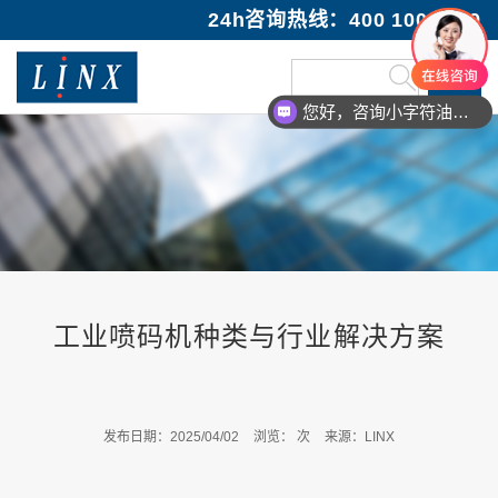
24h咨询热线：400 100 1089
您好，咨询小字符油墨喷码机
您好，咨询激光打码机
工业喷码机种类与行业解决方案
发布日期：2025/04/02
浏览：
次
来源：LINX