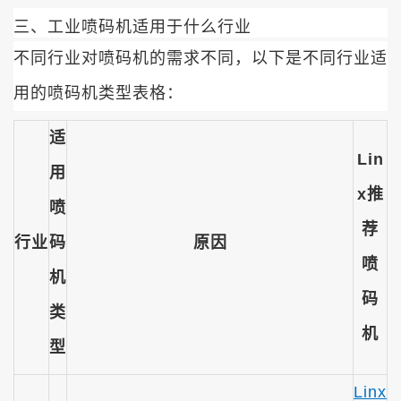
三、工业喷码机适用于什么行业
不同行业对喷码机的需求不同，以下是不同行业适
用的喷码机类型表格：
适
Lin
用
x推
喷
荐
行业
码
原因
喷
机
码
类
机
型
Linx