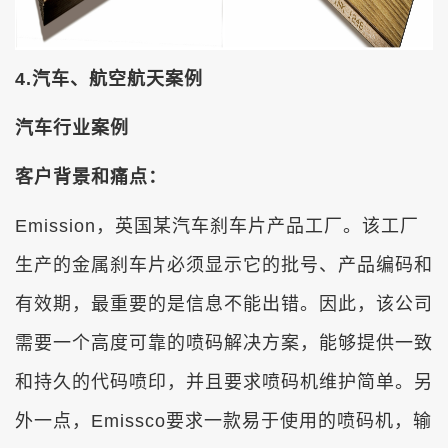
4.汽车、航空航天案例
汽车行业案例
客户背景和痛点：
Emission，英国某汽车刹车片产品工厂。该工厂
生产的金属刹车片必须显示它的批号、产品编码和
有效期，最重要的是信息不能出错。因此，该公司
需要一个高度可靠的喷码解决方案，能够提供一致
和持久的代码喷印，并且要求喷码机维护简单。另
外一点，Emissco要求一款易于使用的喷码机，输