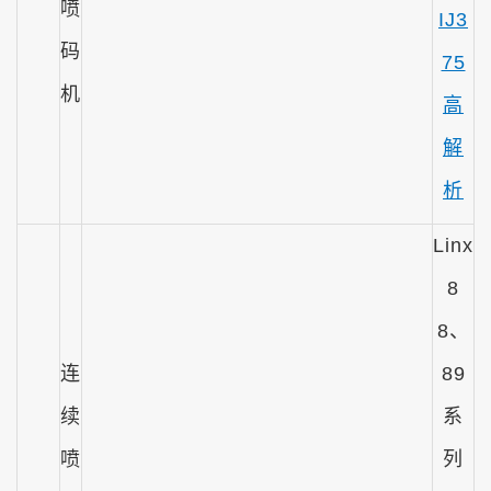
喷
IJ3
码
75
机
高
解
析
Linx
8
8、
连
89
续
系
喷
列