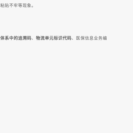
者粘贴不牢等现象。
溯体系中的追溯码
、
物流单元标识代码
、医保信息业务编