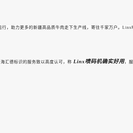
产线上持续运行，助力更多的新疆高品质牛肉走下生产线，寄往千家万户。L
Linx喷码机确实好用
疆浩海汇德标识的服务致以高度认可，称
，服