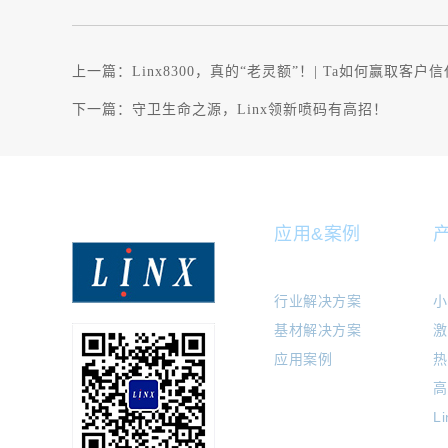
上一篇：
Linx8300，真的“老灵额”！| Ta如何赢取客户
下一篇：
守卫生命之源，Linx领新喷码有高招！
应用&案例
行业解决方案
小
基材解决方案
激
应用案例
热
高
L