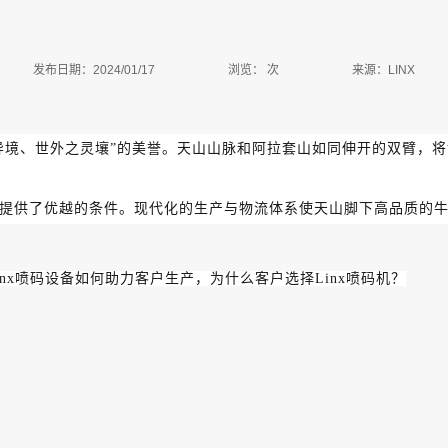
发布日期：2024/01/17
浏览：
次
来源：LINX
之异境、世外之灵壤”的美誉。天山山脉和阿拉套山如同伸开的双臂，
提供了优越的条件。现代化的生产与物流体系使天山脚下高品质的
nx喷码设备如何助力客户生产，为什么客户选择Linx喷码机？