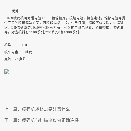
Linx
优势：
LINX
喷码机可为锂电池
18650
镀镍钢壳，碳酸电池，镍氢电池，镍铬电池等提
供完美的喷码解决方案，可喷印规格型号，生产日期，喷印字体美观，机器稳
定。
LINX
研发的
1010
墨水附着力高，可以抗电池电解液、酒精擦拭、防锈油
等。对应机器有
5900
系列
,790
系列
0
和
8900
系列。
机型
: 8900/10
喷印内容：二维码
点阵：
25
点阵
上一篇：
喷码机耗材需要注意什么
下一篇：
喷码机与扫描枪如何正确连接