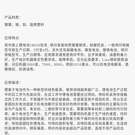
产品材质：
镀镍，钢，铝，阻燃塑料
应用特点
:
现市面上锂电池
18650
较多
,
喷印表面材质镀镍钢壳，耐磨性高，一般喷印规格
型号和生产日期，
2
行至
4
行。另外还有碳酸电池，镍氢电池，镍铬电池，喷印
规格型号，生产日期等。应用需求通常是喷印字符，且字体美观，油墨附着力
好，生产线对机器稳定性要求高，故障率低。应对此类要求，
Linx
拥有数款油
墨，对应机器
5900
或，
7900
，
8900
。例如
1010
墨水，可以抗电池电解液、酒
精擦拭、防锈油等。
应用描述：
锂离子电池作为一种新型的绿色能源，使用领域越来越广泛，锂电池生产过程
中的后工序为包装出货，在该工序中锂电池需要经过喷码。喷码机采用非接触
式的工作方式，不管器件为平面还是曲面，亦或是其他不规则形状，所以无论
是圆柱形电池或是方形电池都可实现良好的喷印效果。电池喷码的主要标识内
容为产品批号、条形码、二维码等可变信息，需要保障条码和二维码的可识别
率；由于电池生产量大，生产线速度快，需要喷码机基于生产线的速度，同时
保证喷码速度和喷码质量；并且对油墨附着力和干燥时间也有着比较高的要
求；特别是圆柱形锂电池，可喷码面积有限，对喷码落点有较高要求，在连续
的高速喷印中，稍有偏差，喷印内容就会超出产品轮廓，造成不良产品的出
现。