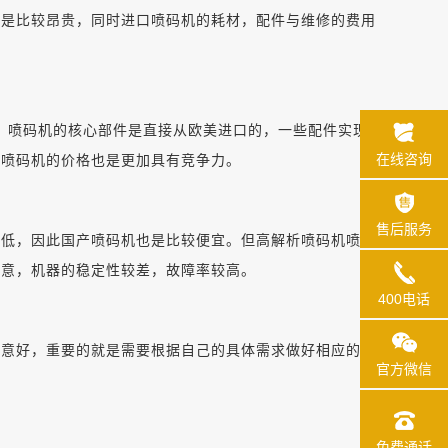
是比较昂贵，同时进口喷码机的耗材，配件与维修的费用
；喷码机的核心部件是直接从欧美进口的，一些配件实现
在线咨询
口喷码机的价格也是更加具有竞争力。
售后服务
低，因此国产喷码机也是比较便宜。但高解析喷码机喷码
人意，机器的稳定性较差，故障率较高。
400电话
意好，重要的就是需要根据自己的具体需求做好相应的购
官方微信
免费通话