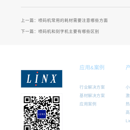
上一篇：
喷码机常用的耗材需要注意哪些方面
下一篇：
喷码机和刻字机主要有哪些区别
应用&案例
行业解决方案
小
基材解决方案
激
应用案例
热
高
L