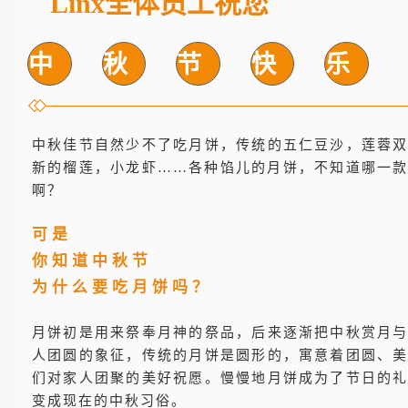
Linx全体员工祝您
中
秋
节
快
乐
中秋佳节自然少不了吃月饼，传统的五仁豆沙，莲蓉
新的榴莲，小龙虾……各种馅儿的月饼，不知道哪一
啊？
可是
你知道中秋节
为什么要吃月饼吗？
月饼初是用来祭奉月神的祭品，后来逐渐把中秋赏月
人团圆的象征，传统的月饼是圆形的，寓意着团圆、
们对家人团聚的美好祝愿。
慢慢地月饼成为了节日的
变成现在的中秋习俗。