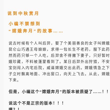
说到中秋赏月
小编不禁想到
“嫦娥奔月”的故事……
说古时候有个人叫后羿，娶了个美丽善良的女子叫嫦
昆仑山巧遇王母娘娘，求得一包长生不老药，服下此
然而药只够一个人吃，后羿舍不得撇下妻子，只好暂
娥珍藏，不料被蓬蒙看到了。某日后羿外出狩猎，不
宝剑闯入内宅后院，威逼嫦娥交出此药。嫦娥情急之
子立时飘离地面、冲出窗口，向天上飞去。从此，嫦
下来。
但是，小编这个“嫦娥奔月”的版本被质疑了……！
说这个不是正宗的版本！
！
！
嗯？
！