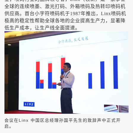
全球的连续喷墨、激光打码、外箱喷码及热转印喷码机
供应商。首台小字符喷码机于1987年推出，Linx喷码机
极高的稳定性帮助全球各地的企业提高生产力，显著降
低生产成本，让生产线全面提速。
Linx
会议在
中国区总经理孙国平先生的致辞声中正式开
启
。