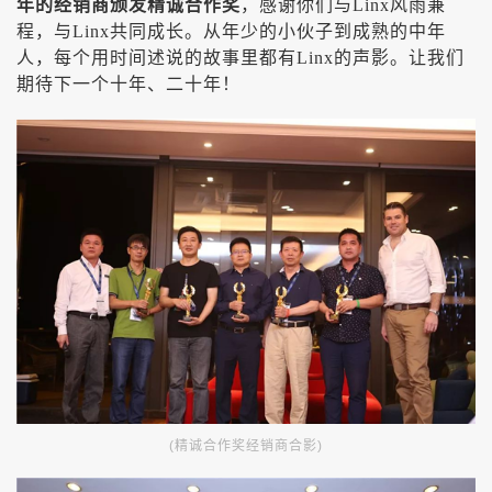
年的经销商颁发精诚合作奖
，感谢你们与Linx风雨兼
程，与Linx共同成长。从年少的小伙子到成熟的中年
人，每个用时间述说的故事里都有Linx的声影。让我们
期待下一个十年、二十年！
(
精诚合作奖经销商合影
)