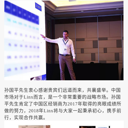
孙国平先生衷心感谢贵宾们远道而来，共襄盛举。中国
市场对于Linx而言，是一个非常重要的战略市场。孙国
平先生肯定了中国区经销商为2017年取得的亮眼成绩所
做的努力，2018年Linx将与大家一起秉承初心，携手前
行，实现合作共赢。