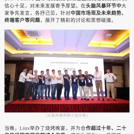
信心十足，对未来发展寄予厚望。在
头脑风暴环节中
大
家争先发言，各抒己见，针对
中国市场现及未来趋势、
终端客户等问题
，展开了精彩的讨论和思想碰撞。
(
头脑风暴获胜小组合影
)
当晚，Linx举办了烧烤晚宴，并为合
作超过十年、二十