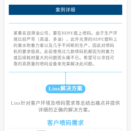
案例详细
某著名润滑油公司，要在HDPE瓶上喷码。由于生产环
境比较严苛（高温、多油），此外光滑的HDPE塑料上
的墨水附着力差以及几乎不间断的生产，因此对喷码
机的要求极高，此前使用过几款喷码机都因为附着力
或后续耗材量大的问题而头痛不已。希望可以寻找可
靠的高质量的喷码设备来完美解决此问题。
Linx解决方案
Linx针对客户环境及喷码需求等总结出痛点并提供
详细的正确的解决方案。
客户喷码需求