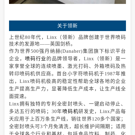
关于领新
上世纪80年代，Linx（领新）品牌创建于世界喷码
技术的发源地——英国剑桥。
作为世界500强丹纳赫(Danaher)集团旗下标识平台
企业，
喷码行业
的品牌领导者，Linx（领新）是一
家享誉全球的连续喷墨、激光打码、外箱喷码及热
转印喷码机供应商。首台小字符喷码机于1987年推
出，Linx喷码机极高的稳定性帮助全球各地的企业
生产提高生产力，显著降低生产成本，让生产线全
面提速。
Linx拥有独特的专利全密封喷头、一键启动停止、
多达五行的喷码；30年
喷码机
研发史，Linx产品每
天应用于上百万条生产线，销往世界120多个国家；
全密封喷头可3个月免清洗，超长维护间隔期；适用
于全球各个行业和基材，包括食品饮料、制药、化