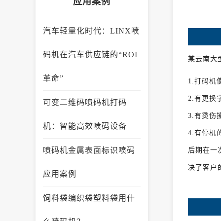
应用案例
汽车轻量化时代：LINX喷
码机在汽车供应链的“ROI
某云南大
革命”
1.打码
2.有更
可变二维码喷码机打码
3.有烫
机：智能高效喷码设备
4.有停机
喷码机金属表面标识喷码
后期在一次
决了客户
应用案例
饲料袋编织袋塑料袋用什