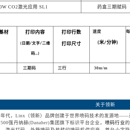
W CO2激光应用 SL1
药盒三期赋码
速度
基材
打印内容
打印行数
米
分钟
(
/
)
日期
文字
二维
打印尺寸
(
/
/
码
…)
三期码
三行
30m/m
关于领新
0年代，Linx（领新）品牌创建于世界喷码技术的发源地—
500强丹纳赫(Danaher)集团旗下标识平台企业，
喷码行业
的
、激光打码、外箱喷码及热转印喷码机供应商。首台小字符喷码