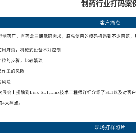
制药行业打码案
客户痛点
型制药厂，有药盒三期赋码需求，原先使用的喷码机遇到不少问题，
机使用麻烦，机械式设备不好控制
换字粒的步骤，比较繁琐
伤操作工的风险
的风险
展会上接触到Linx SL1,Linx技术工程师详细介绍了SL1以及对
的4大痛点。
现场打样照片