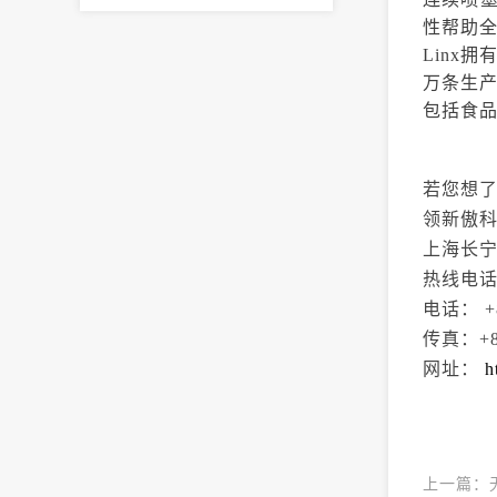
性帮助
Linx
万条生产
包括食
若您想
领新傲
上海长宁
热线电话： 
电话： +8
传真：+86
网址：
h
上一篇：