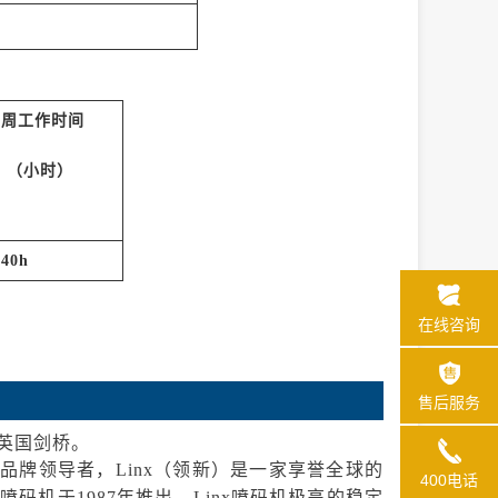
每周工作时间
（小时）
40h
在线咨询
售后服务
—英国剑桥。
品牌领导者，Linx（领新）是一家享誉全球的
400电话
机于1987年推出，Linx喷码机极高的稳定