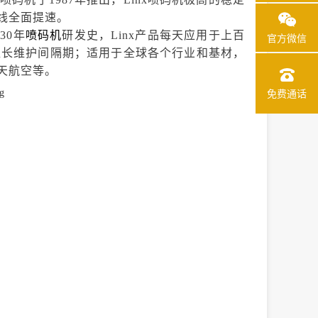
线全面提速。
30年
喷码机
研发史，Linx产品每天应用于上百
官方微信
超长维护间隔期；适用于全球各个行业和基材，
天航空
等。
免费通话